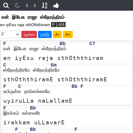
என் இயேசு ராஜா ஸ்தோத்திரம்
F | 4/4
en iyEsu raja sthOththiram
Lyrics
தமிழ்
A-
A+
F
Bb
C7
என் இயேசு ராஜா ஸ்தோத்திரம்
en iyEsu raja sthOththiram
C
Gm
ஸ்தோத்திரமே ஸ்தோத்திரமே 
sthOththiramE sthOththiramE 
F
C
Bb
F
உயிருள்ள நாளெல்லாமே
uyiruLLa naLellamE
F
Bb
இரக்கம் உள்ளவரே
irakkam uLLavarE
F
Bb
F