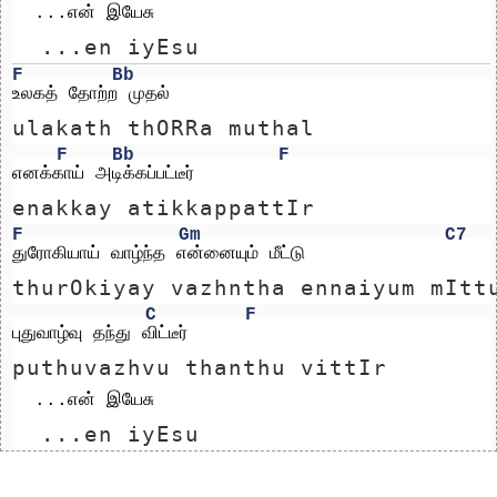
  ...என் இயேசு
  ...en iyEsu
F
Bb
உலகத் தோற்ற முதல்
ulakath thORRa muthal
F
Bb
F
எனக்காய் அடிக்கப்பட்டீர் 
enakkay atikkappattIr 
F
Gm
C7
துரோகியாய் வாழ்ந்த என்னையும் மீட்டு
thurOkiyay vazhntha ennaiyum mItt
C
F
புதுவாழ்வு தந்து விட்டீர்  
puthuvazhvu thanthu vittIr  
  ...என் இயேசு
  ...en iyEsu