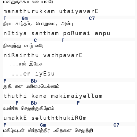
மனதுருக்கம் உடையவரே
manathurukkam utaiyavarE
F
Gm
C7
நீடிய சாந்தம், பொறுமை, அன்பு
nItiya santham poRumai anpu
C
F
நிறைந்து வாழ்பவரே 
niRainthu vazhpavarE 
  ...என் இயேசு
  ...en iyEsu
F
Bb
துதி கன மகிமையெல்லாம்
thuthi kana makimaiyellam
F
Bb
F
உமக்கே செலுத்துகிறோம்
umakkE seluththukiROm
F
Gm
C7
மகிழ்வுடன் ஸ்தோத்திர பலிதனை செலுத்தி