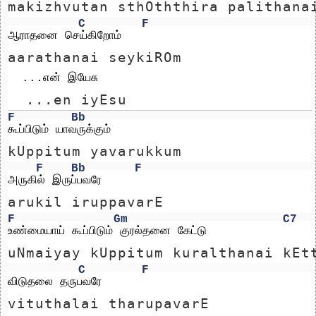
makizhvutan sthOththira palithana
C
F
ஆராதனை செய்கிறோம்
aarathanai seykiROm
  ...என் இயேசு
  ...en iyEsu
F
Bb
கூப்பிடும் யாவருக்கும் 
kUppitum yavarukkum 
F
Bb
F
அருகில் இருப்பவரே
arukil iruppavarE
F
Gm
C7
உண்மையாய் கூப்பிடும் குரல்தனை கேட்டு
uNmaiyay kUppitum kuralthanai kEt
C
F
விடுதலை தருபவரே
vituthalai tharupavarE