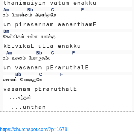
thanimaiyin vatum enakku 
Am
Bb
C
F
உம் பிரசன்னம் ஆனந்தமே
um pirasannam aananthamE
Dm
கேள்விகள் உள்ள எனக்கு 
kELvikaL uLLa enakku 
Am
Bb
C
F
உம் வசனம் பேராருதலே  
um vasanam pEraruthalE  
Bb
C
F
வசனம் பேராருதலே     
vasanam pEraruthalE     
  ...உந்தன்
  ...unthan
https://churchspot.com/?p=1678