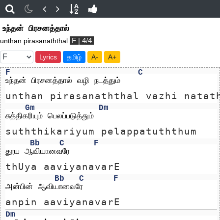
உந்தன் பிரசனத்தால்
F | 4/4
unthan pirasanaththal
Lyrics
தமிழ்
A-
A+
F
C
உந்தன் பிரசனத்தால் வழி நடத்தும்
unthan pirasanaththal vazhi natat
Gm
Dm
சுத்திகரியும் பெலப்படுத்தும்
suththikariyum pelappatuththum
Bb
C
F
தூய ஆவியானவரே 
thUya aaviyanavarE 
Bb
C
F
அன்பின் ஆவியானவரே
anpin aaviyanavarE
Dm