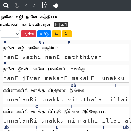
நானே வழி நானே சத்தியம்
F | 2/4
nanE vazhi nanE saththiyam
Lyrics
தமிழ்
A-
A+
F
Bb
F
நானே வழி நானே சத்தியம்
nanE vazhi nanE saththiyam
F
நானே ஜீவன் மகனே (மகளே)  உனக்கு
nanE jIvan makanE makaLE  unakku
F
Bb
F
என்னாலன்றி உனக்கு விடுதலை இல்லை
ennalanRi unakku vituthalai illai
C
F
என்னாலன்றி உனக்கு நிம்மதி இல்லை அல்லேலூயா 
ennalanRi unakku nimmathi illai a
Bb
F
C
F
Bb