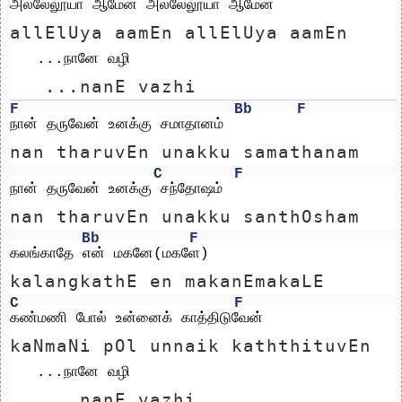
அல்லேலூயா ஆமேன் அல்லேலூயா ஆமேன்
allElUya aamEn allElUya aamEn
   ...நானே வழி
   ...nanE vazhi
F
Bb
F
நான் தருவேன் உனக்கு சமாதானம்
nan tharuvEn unakku samathanam
C
F
நான் தருவேன் உனக்கு சந்தோஷம்
nan tharuvEn unakku santhOsham
Bb
F
கலங்காதே என் மகனே(மகளே)
kalangkathE en makanEmakaLE
C
F
கண்மணி போல் உன்னைக் காத்திடுவேன்
kaNmaNi pOl unnaik kaththituvEn
   ...நானே வழி
   ...nanE vazhi