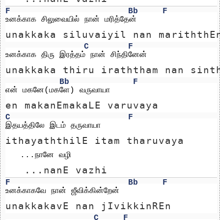
F
Bb
F
உனக்காக சிலுவையில் நான் மரித்தேன்
unakkaka siluvaiyil nan mariththE
C
F
உனக்காக திரு இரத்தம் நான் சிந்தினேன்
unakkaka thiru iraththam nan sint
Bb
F
என் மகனே(மகளே) வருவாயா
en makanEmakaLE varuvaya
C
F
இதயத்திலே இடம் தருவாயா   
ithayaththilE itam tharuvaya   
   ...நானே வழி   
   ...nanE vazhi   
F
Bb
F
உனக்காகவே நான் ஜீவிக்கின்றேன்
unakkakavE nan jIvikkinREn
C
F