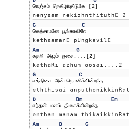
D
G
நெஞ்சம் நெகிழ்ந்திடுதே [2]
nenysam nekizhnthituthE 2
G
C
கெத்சாமனே பூங்காவிலே 
kethsamanE pUngkavilE 
Am
G
கதறி அழும் ஓசை....[2]
kathaRi azhum oosai....2
G
C
எத்திசை அன்புதொனிக்கின்றதே
eththisai anputhonikkinRa
D
Bm
Em
எந்தன் மனம் திகைக்கின்றதே
enthan manam thikaikkinRa
Am
D
G