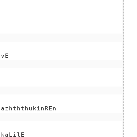
       
avE
hazhththukinREn
gkaLilE