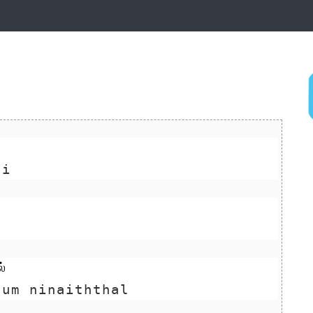
ai
்
hum ninaiththal