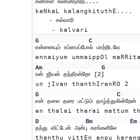
கண்கள் கலங்கிடுதே....        
kaNkaL kalangkituthE.... 
    - கல்வாரி
    - kalvari
G
C
என்னையும் உம்மைப்போல் மாற்றிடவே
ennaiyum ummaippOl maRRit
Am
G
உன் ஜீவன் தந்தீரன்றோ [2]
un jIvan thanthIranRO 2
G
C
என் தலை தரை மட்டும் தாழ்த்துகின்றேன்
en thalai tharai mattum t
D
Bm
Em
தந்து விட்டேன் அன்பு கரங்களிலே
thanthu vittEn anpu karan