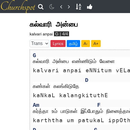
கல்வாரி அன்பை
G | 4/4
kalvari anpai
Lyrics
தமிழ்
A-
A+
G
கல்வாரி அன்பை எண்ணிடும் வேளை
kalvari anpai eNNitum vEL
D
கண்கள் கலங்கிடுதே
kaNkaL kalangkituthE
Am
F
கர்த்தா உம் பாடுகள் இப்போதும் நினைத்தால
karththa um patukaL ippOt