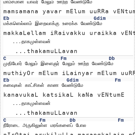
மாம்சமான யாவர் மேலும் ஊற்ற வேண்டுமே
mamsamana yavar mElum uuRRa vENtu
Eb
Gdim
மக்களெல்லாம் இறைவாக்கு உரைக்க வேண்டுமே
makkaLellam iRaivakku uraikka vEN
   ...தாகமுள்ளவன் 
   ...thakamuLLavan 
C
Fm
Db
முதியோர் மேலும் இளைஞர் மேலும் ஊற்ற வேண்டுமே
muthiyOr mElum iLainyar mElum uuR
Eb
Gdim
Fm
கனவுகள் காட்சிகள் காண வேண்டுமே
kanavukaL katsikaL kaNa vENtumE
   ...தாகமுள்ளவன் 
   ...thakamuLLavan 
C
Fm
Db
Fm
நீரோடை அருகிலுள்ள மரங்களைப் போல
nIrOtai arukiluLLa marangkaLaip p