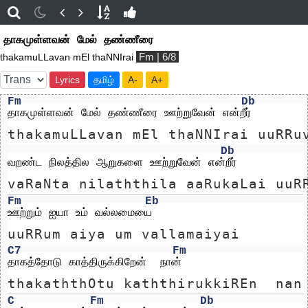
தாகமுள்ளவன் மேல் தண்ணீரை
Fm | 6/8
thakamuLLavan mEl thaNNIrai
Lyrics
தமிழ்
A-
A+
Fm
Db
தாகமுள்ளவன் மேல் தண்ணீரை ஊற்றுவேன் என்றீர்
thakamuLLavan mEl thaNNIrai uuRRu
Db
வறண்ட நிலத்தில ஆறுகளை ஊற்றுவேன் என்றீர்
vaRaNta nilaththila aaRukaLai uuR
Fm
Eb
ஊற்றும் ஐயா உம் வல்லமையை
uuRRum aiya um vallamaiyai
C7
Fm
தாகத்தோடு காத்திருக்கிறேன்  நான்
thakaththOtu kaththirukkiREn  nan
C
Fm
Db