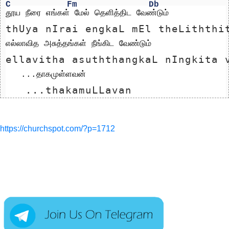
C
Fm
Db
தூய நீரை எங்கள் மேல் தெளித்திட வேண்டும்
thUya nIrai engkaL mEl theLiththi
எல்லாவித அசுத்தங்கள் நீங்கிட வேண்டும்
ellavitha asuththangkaL nIngkita 
   ...தாகமுள்ளவன் 
   ...thakamuLLavan 
https://churchspot.com/?p=1712