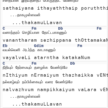
சதையான இதயத்தைப் பொருத்திட வேண்டும்
sathaiyana ithayaththaip poruthth
   ...தாகமுள்ளவன் 
   ...thakamuLLavan 
C
Fm
Db
Fm
வனாந்தரம் செழிப்பான தோட்டமாகணும்
vanantharam sezhippana thOttamaka
Eb
Gdim
Fm
வயல்வெளி அடர்ந்த காடாகணும்
vayalveLi atarntha katakaNum
C
Fm
Db
நீதியும் நேர்மையும் தழைக்க வேண்டுமே
nIthiyum nErmaiyum thazhaikka vEN
நல்வாழ்வும் நம்பிக்கையும் வளர வேண்டுமே
nalvazhvum nampikkaiyum vaLara vE
   ...தாகமுள்ளவன் 
   ...thakamuLLavan 