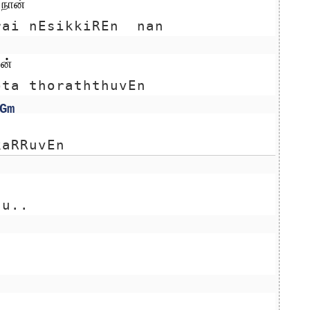
நான்
rai nEsikkiREn  nan
ன்
ota thoraththuvEn
Gm
kaRRuvEn
tu..