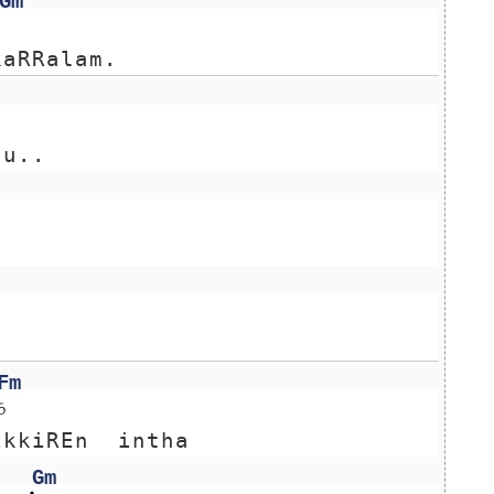
Gm
kaRRalam.
tu..
Fm
த
ikkiREn  intha
Gm