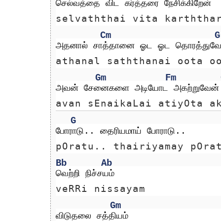
செல்வத்தை விட கர்த்தரை நேசிக்கிறேன்  
selvaththai vita karththa
Cm
G
அதனால் சாத்தானை ஓட ஓட தொரத்துவே
athanal saththanai oota o
Gm
Fm
அவன் சேனைகளை அடியோட அகற்றுவேன்
avan sEnaikaLai atiyOta a
G
போராடு.. தைரியமாய் போராடு..
pOratu.. thairiyamay pOra
Bb
Ab
வெற்றி நிச்சயம்
veRRi nissayam
Gm
விடுதலை சத்தியம்