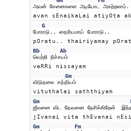
Gm
Fm
அவன் சேனைகளை அடியோட அகற்றலாம்.
avan sEnaikaLai atiyOta a
G
போராடு.. தைரியமாய் போராடு..
pOratu.. thairiyamay pOra
Bb
Ab
வெற்றி நிச்சயம்
veRRi nissayam
Gm
விடுதலை சத்தியம்
vituthalai saththiyam
Gm
ஜீவனை விட தேவனை நேசிக்கிறேன்  இந்
jIvanai vita thEvanai nEs
Gm
Fm