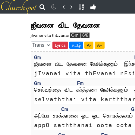
ஜீவனை விட தேவனை
Gm | 6/8
jIvanai vita thEvanai
Lyrics
தமிழ்
A-
A+
Gm
ஜீவனை விட தேவனை நேசிக்கணும்  இந்
jIvanai vita thEvanai nEs
Gm
Fm
செல்வத்தை விட கர்த்தரை நேசிக்கணும்  த
selvaththai vita karththa
Cm
G
அப்போ சாத்தானை ஓட ஓட தொரத்தலாம்
appO saththanai oota oota