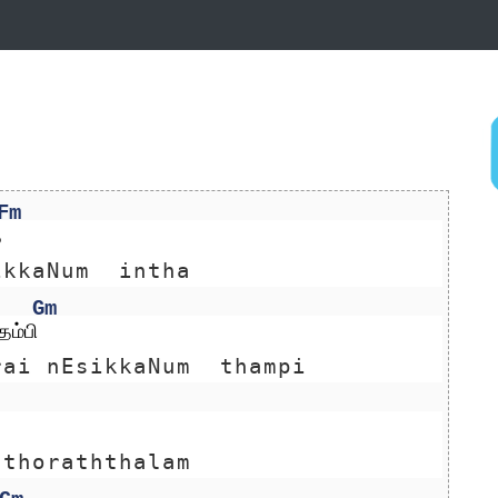
Fm
த
ikkaNum  intha
Gm
ம்பி
rai nEsikkaNum  thampi
 thoraththalam