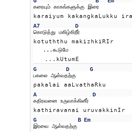
G
B
Em
கரையும் காகங்களுக்கு இரை 
karaiyum kakangkaLukku ir
A7
D
கொடுத்து மகிழ்கிறீர்
kotuththu makizhkiRIr
   ...கூடுமே
   ...kUtumE
G
D
G
பகலை ஆள்வதற்கு 
pakalai aaLvathaRku 
A
D
கதிரவனை உருவாக்கினீர்
kathiravanai uruvakkinIr
G
B
Em
இரவை ஆள்வதற்கு 