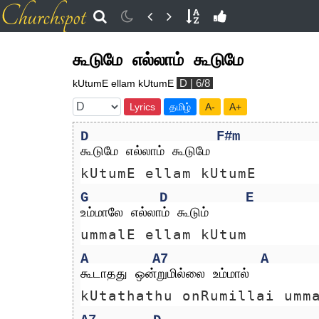
கூடுமே எல்லாம் கூடுமே
D | 6/8
kUtumE ellam kUtumE
Lyrics
தமிழ்
A-
A+
D
F#m
கூடுமே எல்லாம் கூடுமே
kUtumE ellam kUtumE
G
D
E
உம்மாலே எல்லாம் கூடும்
ummalE ellam kUtum
A
A7
A
கூடாதது ஒன்றுமில்லை உம்மால்
kUtathathu onRumillai umm