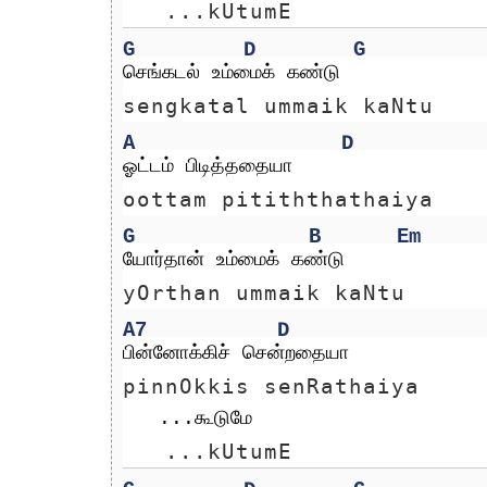
   ...kUtumE
G
D
G
செங்கடல் உம்மைக் கண்டு 
sengkatal ummaik kaNtu 
A
D
ஓட்டம் பிடித்ததையா
oottam pitiththathaiya
G
B
Em
யோர்தான் உம்மைக் கண்டு
yOrthan ummaik kaNtu
A7
D
பின்னோக்கிச் சென்றதையா
pinnOkkis senRathaiya
   ...கூடுமே
   ...kUtumE