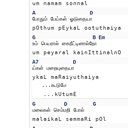
um namam sonnal 
A
D
போதும் பேய்கள் ஓடுதையா
pOthum pEykaL ootuthaiya
G
B
Em
உம் பெயரால் கைநீட்டினால்நோ
um peyaral kainIttinalnO
A7
D
ய்கள் மறையுதையா
ykaL maRaiyuthaiya
   ...கூடுமே
   ...kUtumE
G
D
G
மலைகள் செம்மறி போல் 
malaikaL semmaRi pOl 