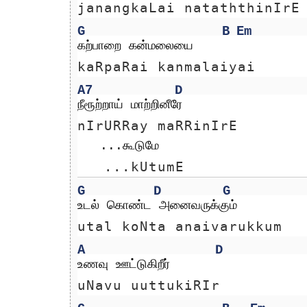
janangkaLai nataththinIrE
G
B
Em
கற்பாறை கன்மலையை 
kaRpaRai kanmalaiyai 
A7
D
நீரூற்றாய் மாற்றினீரே
nIrURRay maRRinIrE
   ...கூடுமே
   ...kUtumE
G
D
G
உடல் கொண்ட அனைவருக்கும் 
utal koNta anaivarukkum 
A
D
உணவு ஊட்டுகிறீர்
uNavu uuttukiRIr