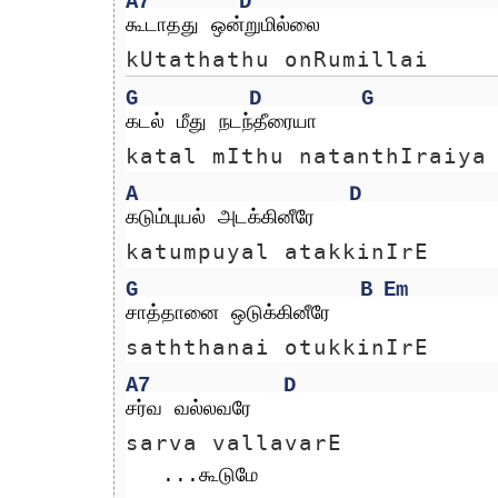
A7
D
கூடாதது ஒன்றுமில்லை
kUtathathu onRumillai
G
D
G
கடல் மீது நடந்தீரையா 
katal mIthu natanthIraiya
A
D
கடும்புயல் அடக்கினீரே
katumpuyal atakkinIrE
G
B
Em
சாத்தானை ஒடுக்கினீரே  
saththanai otukkinIrE  
A7
D
சர்வ வல்லவரே
sarva vallavarE
   ...கூடுமே