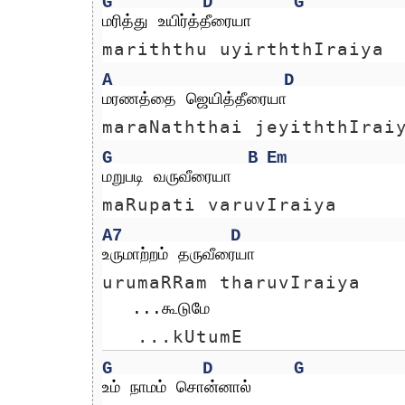
G
D
G
மரித்து உயிர்த்தீரையா 
mariththu uyirththIraiya 
A
D
மரணத்தை ஜெயித்தீரையா
maraNaththai jeyiththIrai
G
B
Em
மறுபடி வருவீரையா 
maRupati varuvIraiya 
A7
D
உருமாற்றம் தருவீரையா
urumaRRam tharuvIraiya
   ...கூடுமே
   ...kUtumE
G
D
G
உம் நாமம் சொன்னால் 