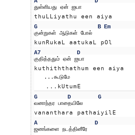
A
D
துள்ளியது ஏன் ஐயா
thuLLiyathu een aiya
G
B
Em
குன்றுகள் ஆடுகள் போல் 
kunRukaL aatukaL pOl 
A7
D
குதித்ததும் ஏன் ஐயா
kuthiththathum een aiya
   ...கூடுமே
   ...kUtumE
G
D
G
வனாந்தர பாதையிலே 
vananthara pathaiyilE 
A
D
ஜனங்களை நடத்தினீரே