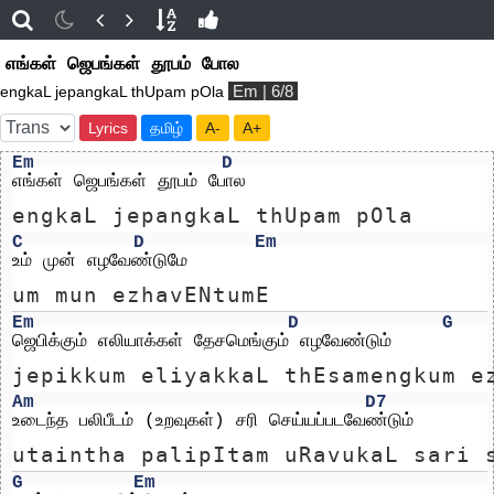
எங்கள் ஜெபங்கள் தூபம் போல
Em | 6/8
engkaL jepangkaL thUpam pOla
Lyrics
தமிழ்
A-
A+
Em
D
எங்கள் ஜெபங்கள் தூபம் போல
engkaL jepangkaL thUpam pOla
C
D
Em
உம் முன் எழவேண்டுமே
um mun ezhavENtumE
Em
D
G
ஜெபிக்கும் எலியாக்கள் தேசமெங்கும் எழவேண்டும்
jepikkum eliyakkaL thEsamengkum e
Am
D7
உடைந்த பலிபீடம் (உறவுகள்) சரி செய்யப்படவேண்டும்
utaintha palipItam uRavukaL sari 
G
Em