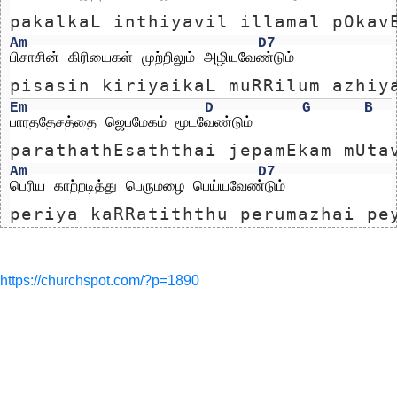
pakalkaL inthiyavil illamal pOkav
Am
D7
பிசாசின் கிரியைகள் முற்றிலும் அழியவேண்டும்
pisasin kiriyaikaL muRRilum azhiy
Em
D
G
B
பாரததேசத்தை ஜெபமேகம் மூடவேண்டும்
parathathEsaththai jepamEkam mUta
Am
D7
பெரிய காற்றடித்து பெருமழை பெய்யவேண்டும்
periya kaRRatiththu perumazhai pe
https://churchspot.com/?p=1890