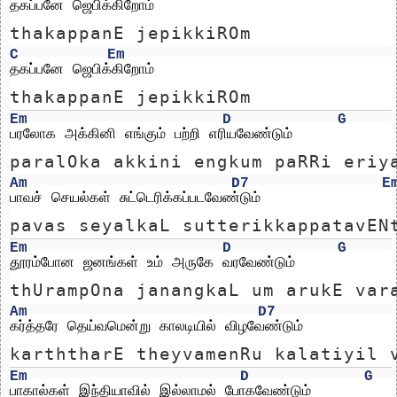
தகப்பனே ஜெபிக்கிறோம்
thakappanE jepikkiROm
C
Em
தகப்பனே ஜெபிக்கிறோம்
thakappanE jepikkiROm
Em
D
G
பரலோக அக்கினி எங்கும் பற்றி எரியவேண்டும்
paralOka akkini engkum paRRi eriy
Am
D7
E
பாவச் செயல்கள் சுட்டெரிக்கப்படவேண்டும்
pavas seyalkaL sutterikkappatavEN
Em
D
G
தூரம்போன ஜனங்கள் உம் அருகே வரவேண்டும்
thUrampOna janangkaL um arukE var
Am
D7
கர்த்தரே தெய்வமென்று காலடியில் விழவேண்டும்
karththarE theyvamenRu kalatiyil 
Em
D
G
பாகால்கள் இந்தியாவில் இல்லாமல் போகவேண்டும்