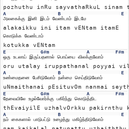
pozhuthu inRu sayvathaRkuL sinam 
A
B
E
அலகைக்கு இனி இடம் வேண்டாம் இடமே
alakaikku ini itam vENtam itamE
கொடுக்க வேண்டாம்
kotukka vENtam
E
G#m
A
F#m
ஒரு உடலாய் இருப்பதனால் பொய்யை விலக்குவோம்
oru utalay iruppathanal poyyai vi
A
B
E
உண்மைதனை பேசிடுவோம் நன்மை செய்திடுவோம்
uNmaithanai pEsituvOm nanmai seyt
E
G#m
A
F#m
தேவையிலே உழல்வோர்க்கு பகிர்ந்து கொடுத்திட
thEvaiyilE uzhalvOrkku pakirnthu 
A
B
E
நம் கைகளால் பாடுபட்டு உழைத்து மகிழ்ந்திடுவோம்
nam kaikaLal patupattu uzhaiththu