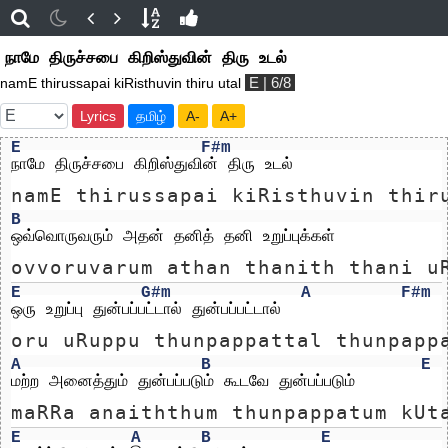
நாமே திருச்சபை கிறிஸ்துவின் திரு உடல்
E | 6/8
namE thirussapai kiRisthuvin thiru utal
Lyrics
தமிழ்
A-
A+
E
F#m
நாமே திருச்சபை கிறிஸ்துவின் திரு உடல்
namE thirussapai kiRisthuvin thir
B
ஒவ்வொருவரும் அதன் தனித் தனி உறுப்புக்கள்
ovvoruvarum athan thanith thani u
E
G#m
A
F#m
ஒரு உறுப்பு துன்பப்பட்டால் துன்பப்பட்டால்
oru uRuppu thunpappattal thunpapp
A
B
E
மற்ற அனைத்தும் துன்பப்படும் கூடவே துன்பப்படும்
maRRa anaiththum thunpappatum kUt
E
A
B
E