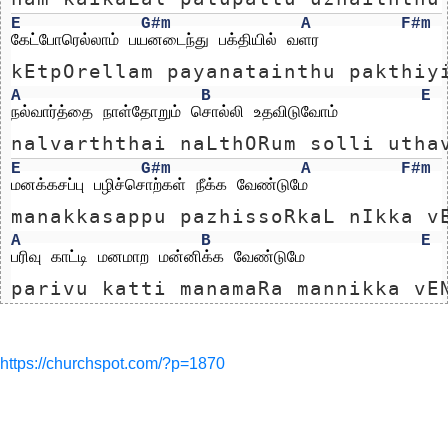
E
G#m
A
F#m
கேட்போரெல்லாம் பயனடைந்து பக்தியில் வளர
kEtpOrellam payanatainthu pakthiy
A
B
E
நல்வார்த்தை நாள்தோறும் சொல்லி உதவிடுவோம்
nalvarththai naLthORum solli utha
E
G#m
A
F#m
மனக்கசப்பு பழிச்சொற்கள் நீக்க வேண்டுமே
manakkasappu pazhissoRkaL nIkka v
A
B
E
பரிவு காட்டி மனமாற மன்னிக்க வேண்டுமே
parivu katti manamaRa mannikka vE
https://churchspot.com/?p=1870