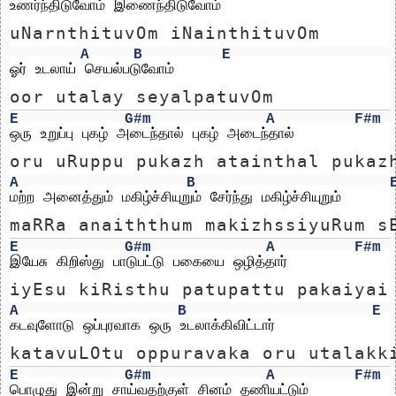
உணர்ந்திடுவோம் இணைந்திடுவோம்
uNarnthituvOm iNainthituvOm
A
B
E
ஓர் உடலாய் செயல்படுவோம்
oor utalay seyalpatuvOm
E
G#m
A
F#m
ஒரு உறுப்பு புகழ் அடைந்தால் புகழ் அடைந்தால்
oru uRuppu pukazh atainthal pukaz
A
B
மற்ற அனைத்தும் மகிழ்ச்சியுறும் சேர்ந்து மகிழ்ச்சியுறும்
maRRa anaiththum makizhssiyuRum s
E
G#m
A
F#m
இயேசு கிறிஸ்து பாடுபட்டு பகையை ஒழித்தார்
iyEsu kiRisthu patupattu pakaiyai
A
B
E
கடவுளோடு ஒப்புரவாக ஒரு உடலாக்கிவிட்டார்
katavuLOtu oppuravaka oru utalakk
E
G#m
A
F#m
பொழுது இன்று சாய்வதற்குள் சினம் தணியட்டும்