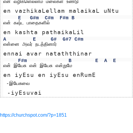
என் வழிகளெல்லாம் மலைகள் உண்டு
en vazhikaLellam malaikaL uNtu
E
G#m
C#m
F#m
B
என் கஷ்ட பாதைகளில்
en kashta pathaikaLil
A
E
G#
G#7
C#m
என்னை அவர் நடத்தினார்
ennai avar nataththinar
F#m
B
E
A
E
என் இயேசு என் இயேசு என்றுமே    
en iyEsu en iyEsu enRumE    
 -இயேசுவை
 -iyEsuvai
https://churchspot.com/?p=1851