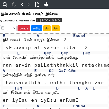
இயேசுவைப் போல் யாரும் இல்லை
E | Rock & Roll
iyEsuvaip al yarum illai
Lyrics
தமிழ்
A-
A+
E
A
Esus
4
இயேசுவைப் போல் யாரும் இல்லை -2
iyEsuvaip al yarum illai -2
E
G#m
C#m
F#m
நான் சோர்வின் பள்ளத்தாக்கில் நடக்கும்போது
nan arvin paLLaththakkil natakkum
A
E
G#
G#7
C#m
தன்கரத்தில் எந்தி தாங்கு வார்
thankaraththil enthi thangku var
F#m
B
E
A
E
என் இயேசு என் இயேசு என்றுமே     
en iyEsu en iyEsu enRumE     
E
A
Esus
4