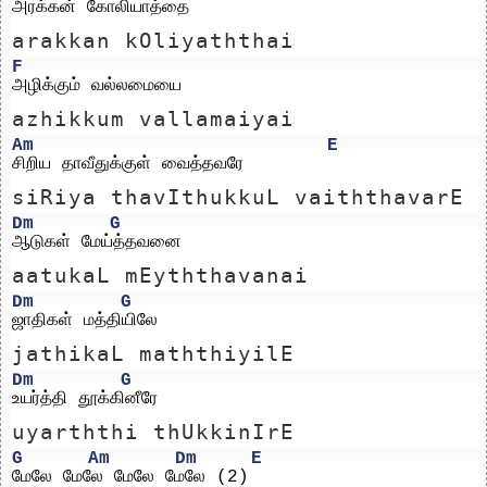
அரக்கன் கோலியாத்தை 
arakkan kOliyaththai 
F
அழிக்கும் வல்லமையை
azhikkum vallamaiyai
Am
E
சிறிய தாவீதுக்குள் வைத்தவரே
siRiya thavIthukkuL vaiththavarE
Dm
G
ஆடுகள் மேய்த்தவனை 
aatukaL mEyththavanai 
Dm
G
ஜாதிகள் மத்தியிலே
jathikaL maththiyilE
Dm
G
உயர்த்தி தூக்கினீரே
uyarththi thUkkinIrE
G
Am
Dm
E
மேலே மேலே மேலே மேலே (2)     