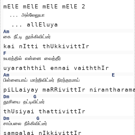
mElE mElE mElE mElE 2     
  ... அல்லேலுயா
  ... allEluya
Am
கை நீட்டி தூக்கிவிட்டீர் 
kai nItti thUkkivittIr 
F
உயரத்தில் என்னை வைத்தீர்
uyaraththil ennai vaiththIr
Am
E
பிள்ளையாய் மாற்றிவிட்டீர் நிரந்தரமாய்
piLLaiyay maRRivittIr nirantharam
Dm
G
தூசியை தட்டிவிட்டீர் 
thUsiyai thattivittIr 
Dm
G
சாம்பலை நீக்கிவிட்டீர்
sampalai nIkkivittIr