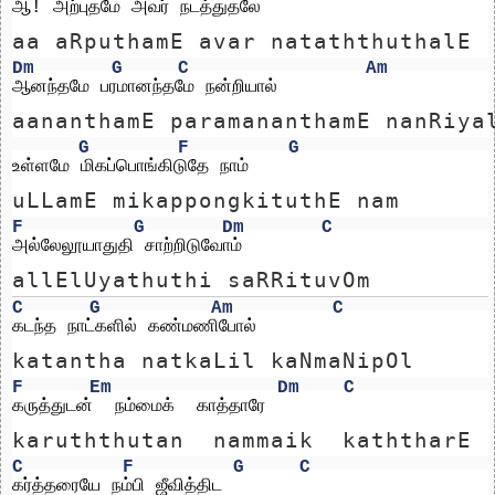
ஆ! அற்புதமே அவர் நடத்துதலே
aa aRputhamE avar nataththuthalE
Dm
G
C
Am
ஆனந்தமே பரமானந்தமே நன்றியால் 
aananthamE paramananthamE nanRiya
G
F
G
உள்ளமே மிகப்பொங்கிடுதே நாம்
uLLamE mikappongkituthE nam
F
G
Dm
C
அல்லேலூயாதுதி சாற்றிடுவோம் 
allElUyathuthi saRRituvOm 
C
G
Am
C
கடந்த நாட்களில் கண்மணிபோல்
katantha natkaLil kaNmaNipOl
F
Em
Dm
C
கருத்துடன்  நம்மைக்  காத்தாரே
karuththutan  nammaik  kaththarE
C
F
G
C
கர்த்தரையே நம்பி ஜீவித்திட