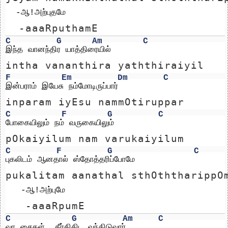
  -ஆ!அற்புதமே
  -aaaRputhamE
C
G
Am
C
இந்த வானந்திர யாத்திரையில்
intha vananthira yaththiraiyil
F
Em
Dm
C
இன்பராம் இயேசு நம்மோடிருப்பார்
inparam iyEsu nammOtiruppar
C
F
G
C
போகையிலும் நம் வருகையிலும்
pOkaiyilum nam varukaiyilum
C
F
G
C
புகலிடம் ஆனதால் ஸ்தோத்தரிப்போமே                 
pukalitam aanathal sthOththarippO
   -ஆ!அற்புமே
   -aaaRpumE
C
G
Am
C
வா சைகள்  தீர்திதிட வந்திடுவார்