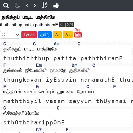
துதித்துப் பாடிட பாத்திரமே
C | 2/4
thuthiththup patita paththiramE
Lyrics
தமிழ்
A-
A+
C
G
Am
C
துதித்துப் பாடிட பாத்திரமே
thuthiththup patita paththiramE
F
Em
Dm
C
துங்கவன் இயேசுவின் நாமமதே துதிகளின்
thungkavan iyEsuvin namamathE thu
F
G
C
F
மத்தியில் வாசம் செய்யும் தூயனை நேயமாய்
maththiyil vasam seyyum thUyanai 
G
C
ஸ்தோத்தரிப்போமே 
sthOththarippOmE 
C7
F