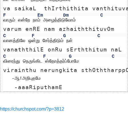
va saikaL  thIrthithita vanthituv
F
Em
Dm
C
வாரும் என்றே நாம் அழைத்திடுவோம்
varum enRE nam azhaiththituvOm
C
F
G
C
வானத்திலே ஒன்று சேர்த்திடும் நள்
vanaththilE onRu sErththitum naL
C
F
G
C
விரைந்து நெருங்கிட ஸ்தோத்தர்ப்போமே                 
virainthu nerungkita sthOththarpp
   -ஆ!அறிபுதமே
   -aaaRiputhamE
https://churchspot.com/?p=3812