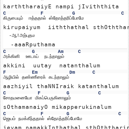
karththaraiyE nampi jIviththita
C
F
G
C
கிருபையும்  ஈத்ததால் ஸ்தோத்தரிப்போமே              
kirupaiyum  iiththathal sthOththa
  -ஆ!அற்புதம
  -aaaRputhama
C
G
Am
C
அக்கினி  ஊடாய்  நடந்தாலும்
akkini  uutay  natanthalum
F
Em
Dm
C
ஆழியில் தண்ணீரைக் கடந்தாலும்
aazhiyil thaNNIraik katanthalum
C
F
G
C
சோதமனையோ மிகப்பெருகினாலும்
sOthamanaiyO mikapperukinalum
C
F
G
C
ஜெயம் நமக்கீந்ததால் ஸ்தோத்தரிப்போமே         
jeyam namakkInthathal sthOththari