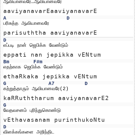
ஆவியானவரே…ஆவியானவரே 
aaviyanavarEaaviyanavarE 
A
D
பரிசுத்த ஆவியானவரே
parisuththa aaviyanavarE
D
எப்படி நான் ஜெபிக்க வேண்டும்
eppati nan jepikka vENtum
Bm
F#m
எதற்காக ஜெபிக்க வேண்டும்
ethaRkaka jepikka vENtum
G
A7
D
கற்றுத்தாரும் ஆவியானவரே(2)
kaRRuththarum aaviyanavarE2
G
வேதவசனம் புரிந்துகொண்டு
vEthavasanam purinthukoNtu
D
விளக்கங்களை அறிந்திட