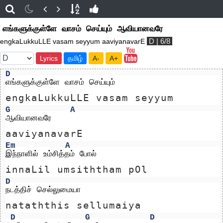
எங்களுக்குள்ளே வாசம் செய்யும் ஆவியானவரே
D | 6/8
engkaLukkuLLE vasam seyyum aaviyanavarE
Lyrics
தமிழ்
A-
A+
D
எங்களுக்குள்ளே வாசம் செய்யும் 
engkaLukkuLLE vasam seyyum 
G
A
ஆவியானவரே
aaviyanavarE
Em
A
இந்நாளில் உம்சித்தம் போல் 
innaLil umsiththam pOl 
D
நடத்திச் செல்லுமையா
nataththis sellumaiya
D
G
D