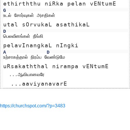
ethirththu niRka pelan vENtumE
G
உடல் சோர்வுகள் அசதிகள் 
utal sOrvukaL asathikaL 
D
பெலவீனங்கள் நீங்கி
pelavInangkaL nIngki
A
D
உற்சாகத்தால் நிரம்ப வேண்டுமே         
uRsakaththal nirampa vENtumE     
  ...ஆவியானவரே
  ...aaviyanavarE
https://churchspot.com/?p=3483