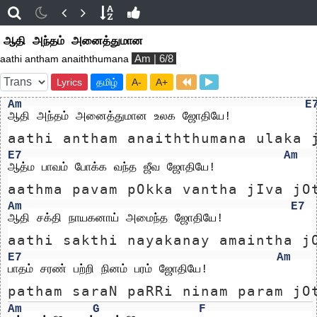
ஆதி அந்தம் அனைத்துமான
Am | 6/8
aathi antham anaiththumana
Lyrics
தமிழ்
A-
A+
Am
E
ஆதி அந்தம் அனைத்துமான உலக ஜோதியே!
aathi antham anaiththumana ulaka 
E7
Am
ஆத்ம பாவம் போக்க வந்த ஜீவ ஜோதியே!
aathma pavam pOkka vantha jIva jO
Am
E7
ஆதி சக்தி நாயகனாய் அமைந்த ஜோதியே!
aathi sakthi nayakanay amaintha j
E7
Am
பாதம் சரண் பற்றி நினம் பரம் ஜோதியே!
patham saraN paRRi ninam param jO
Am
G
F