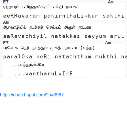
E7
Am
ஏற்றவரம் பகிர்ந்தளிக்கும் சக்தி நாயகா
eeRRavaram pakirnthaLikkum sakthi
Am
ஆறவாழியில் நடக்கச் செய்யும் அருள் நாயகா
aaRavazhiyil natakkas seyyum aruL
E7
Am
பரலோக நெறி நடத்தும் முக்தி நாயகா (வந்த)
paralOka neRi nataththum mukthi n
   ...வந்தருள்வீரே
   ...vantharuLvIrE
https://churchspot.com/?p=3967