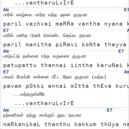
   ...vantharuLvIrE
Am
E
பாரில் வாழ்வை மாற்ற வந்த ஞான குருபரா
paril vazhvai maRRa vantha nyana 
E7
பாரில் மனித பிறவி கொண்ட தெய்வ குரபரா
paril manitha piRavi koNta theyva
Am
E7
பாடுபட்டு தன்னை ஈந்த கருணை குருபரா
patupattu thannai iintha karuNai 
E7
A
பாவம் போக்கி என்னை மீட்ட தேவ குருபரா (வந்த)
pavam pOkki ennai mItta thEva kur
   ...வந்தருள்வீரே
   ...vantharuLvIrE
Am
E7
நற்கனிகள் தந்து காக்கும் தூய நாயகா
naRkanikaL thanthu kakkum thUya n