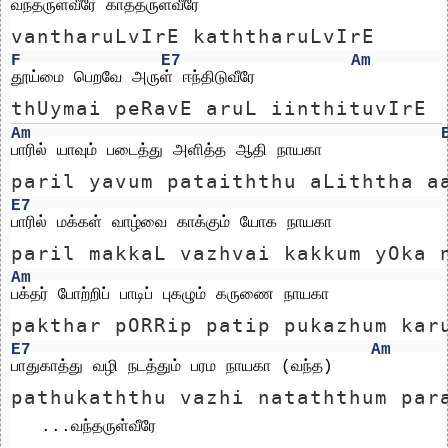
வந்தருள்வீரே காத்தருள்வீரே
vantharuLvIrE kaththaruLvIrE
F
E7
Am
தூய்மை பெறவே அருள் ஈந்திடுவீரே
thUymai peRavE aruL iinthituvIrE
Am
பாரில் யாவும் படைத்து அளித்த ஆதி நாயகா
paril yavum pataiththu aLiththa a
E7
பாரில் மக்கள் வாழ்வை காக்கும் யோக நாயகா
paril makkaL vazhvai kakkum yOka 
Am
பக்தர் போற்றிப் பாடிப் புகழும் கருணை நாயகா
pakthar pORRip patip pukazhum kar
E7
Am
பாதுகாத்து வழி நடத்தும் பரம நாயகா (வந்த)
pathukaththu vazhi nataththum par
   ...வந்தருள்வீரே