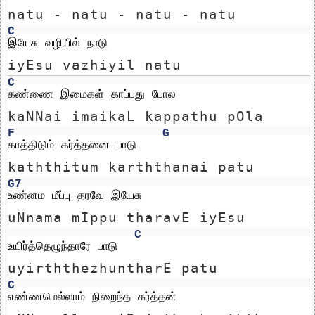
natu - natu - natu - natu 
C
இயேசு வழியில் நாடு 
iyEsu vazhiyil natu 
C
கண்ணை இமைகள் காப்பது போல 
kaNNai imaikaL kappathu pOla 
F
G
காத்திடும் கர்த்தனை பாடு
kaththitum karththanai patu
G7
உண்னம மீப்பு தரவே இயேசு 
uNnama mIppu tharavE iyEsu 
C
உயிர்த்தெழுந்தாரே பாடு
uyirththezhuntharE patu
C
எண்ணமெல்லாம் நிறைந்த கர்த்தன் 