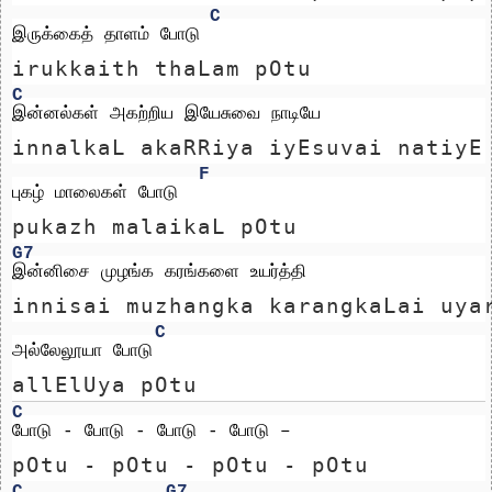
C
இருக்கைத் தாளம் போடு
irukkaith thaLam pOtu
C
இன்னல்கள் அகற்றிய இயேசுவை நாடியே 
innalkaL akaRRiya iyEsuvai natiyE
F
புகழ் மாலைகள் போடு
pukazh malaikaL pOtu
G7
இன்னிசை முழங்க கரங்களை உயர்த்தி 
innisai muzhangka karangkaLai uya
C
அல்லேலூயா போடு
allElUya pOtu
C
போடு - போடு - போடு - போடு –
pOtu - pOtu - pOtu - pOtu 
C
G7