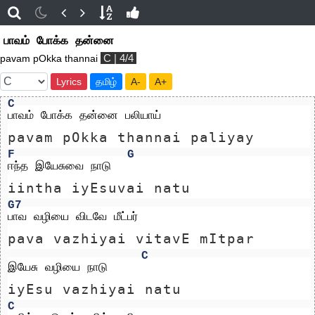
பாவம் போக்க தன்னை
C | 4/4
pavam pOkka thannai
Lyrics
தமிழ்
A-
A+
C
பாவம் போக்க தன்னை பலியாய் 
pavam pOkka thannai paliyay 
F
G
ஈந்த இயேசுவை நாடு
iintha iyEsuvai natu
G7
பாவ வழியை விடவே மீட்பர் 
pava vazhiyai vitavE mItpar 
C
இயேசு வழியை நாடு
iyEsu vazhiyai natu
C