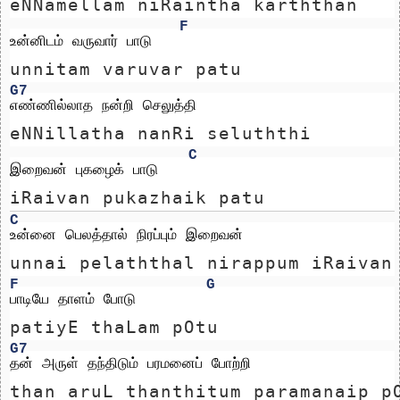
eNNamellam niRaintha karththan 
F
உன்னிடம் வருவார் பாடு
unnitam varuvar patu
G7
எண்ணில்லாத நன்றி செலுத்தி 
eNNillatha nanRi seluththi 
C
இறைவன் புகழைக் பாடு
iRaivan pukazhaik patu
C
உன்னை பெலத்தால் நிரப்பும் இறைவன் 
unnai pelaththal nirappum iRaivan
F
G
பாடியே தாளம் போடு
patiyE thaLam pOtu
G7
தன் அருள் தந்திடும் பரமனைப் போற்றி 
than aruL thanthitum paramanaip p