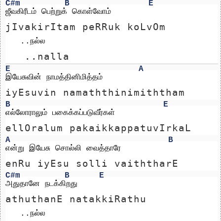
C#m
B
E
ஜீவகிரீடம் பெற்றுக் கொள்வோம்
jIvakirItam peRRuk koLvOm
   ..நல்ல 
   ..nalla 
E
A
இயேசுவின் நாமத்தினிமித்தம்
iyEsuvin namaththinimiththam
B
E
எல்லோராலும் பகைக்கப்படுவீர்கள்
ellOralum pakaikkappatuvIrkaL
A
B
என்று இயேசு சொல்லி வைத்தாரே
enRu iyEsu solli vaiththarE
C#m
B
E
அதுதானே நடக்கிறது
athuthanE natakkiRathu
   ..நல்ல 