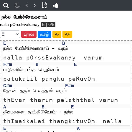
நல்ல போர்ச்சேவகனாய்
E | 6/8
nalla pOrssEvakanay
Lyrics
தமிழ்
A-
A+
E
B
நல்ல போர்ச்சேவகனாய் – வரும் 
nalla pOrssEvakanay  varum 
F#m
B
E
பாடுகளில் பங்கு பெறுவோம்
patukaLil pangku peRuvOm
C#m
F#m
தேவன் தரும் பெலத்தால் வரும்
thEvan tharum pelaththal varum
A
B
E
தீமைகளை தாங்கிடுவோம் – நல்ல
thImaikaLai thangkituvOm  nalla
E
A