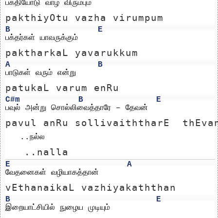
பக்தியோடு வாழ விரும்பும்
pakthiyOtu vazha virumpum
B
E
பக்தர்கள் யாவருக்கும்
paktharkaL yavarukkum
A
B
பாடுகள் வரும் என்று
patukaL varum enRu
C#m
B
E
பவுல் அன்று சொல்லிவைத்தாரே – தேவன்
pavul anRu sollivaiththarE  thEva
   ..நல்ல 
   ..nalla 
E
A
வேதனைகள் வழியாகத்தான்
vEthanaikaL vazhiyakaththan
B
E
இறையாட்சியில் நுழைய முடியும்