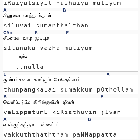
iRaiyatsiyil nuzhaiya mutiyum
A
B
சிலுவை சுமந்தால்தான் 
siluvai sumanthalthan 
C#m
B
E
சீடனாக வாழ முடியும்
sItanaka vazha mutiyum
   ..நல்ல 
   ..nalla 
E
A
துன்பங்களை சுமக்கும் போதெல்லாம்
thunpangkaLai sumakkum pOthellam
B
E
வெளிப்படுமே கிறிஸ்துவின் ஜீவன்
veLippatumE kiRisthuvin jIvan
A
B
வாக்குத்தத்தம் பண்ணப்பட்ட 
vakkuththaththam paNNappatta 