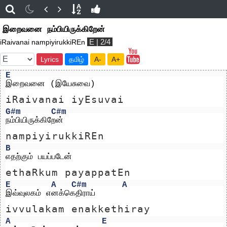
இறைவனை நம்பியிருக்கிறேன்
E | 2/4
iRaivanai nampiyirukkiREn
Lyrics
தமிழ்
A-
A+
E
இறைவனை (இயேசுவை)  
iRaivanai iyEsuvai  
G#m
C#m
நம்பியிருக்கிறேன்
nampiyirukkiREn
B
எதற்கும் பயப்படேன்
ethaRkum payappatEn
E
A
C#m
A
இவ்வுலகம் எனக்கெதிராய்
ivvulakam enakkethiray
A
E