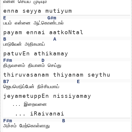
என்ன செய்ய முடியும்
enna seyya mutiyum
E
G#m
பயம் என்னை ஆட்கொண்டால்
payam ennai aatkoNtal
B
A
பாடுவேன் அதிகமாய்
patuvEn athikamay
F#m
D
திருவசனம் தியானம் செய்து
thiruvasanam thiyanam seythu
B7
E
ஜெயமெடுப்பேன் நிச்சியமாய்
jeyametuppEn nissiyamay
   ... இறைவனை 
   ... iRaivanai 
F#m
B
அச்சம் மேற்கொள்ளாது