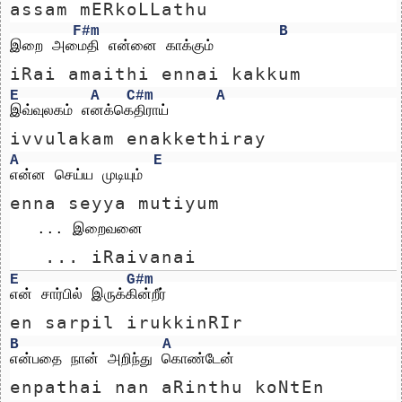
assam mERkoLLathu
F#m
B
இறை அமைதி என்னை காக்கும்
iRai amaithi ennai kakkum
E
A
C#m
A
இவ்வுலகம் எனக்கெதிராய்
ivvulakam enakkethiray
A
E
என்ன செய்ய முடியும்
enna seyya mutiyum
   ... இறைவனை 
   ... iRaivanai 
E
G#m
என் சார்பில் இருக்கின்றீர்
en sarpil irukkinRIr
B
A
என்பதை நான் அறிந்து கொண்டேன்
enpathai nan aRinthu koNtEn