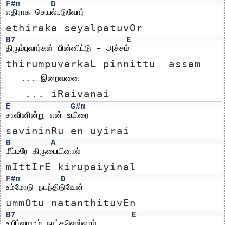
F#m
D
எதிராக செயல்படுவோர்
ethiraka seyalpatuvOr
B7
E
திரும்புவார்கள் பின்னிட்டு – அச்சம்
thirumpuvarkaL pinnittu  assam
   ... இறைவனை 
   ... iRaivanai 
E
G#m
சாவினின்று என் உயிரை
savininRu en uyirai
B
A
மீட்டீரே கிருபையினால்
mIttIrE kirupaiyinal
F#m
D
உம்மோடு நடந்திடுவேன்
ummOtu natanthituvEn
B7
E
உயிர்வாழும் நாட்களெல்லாம்