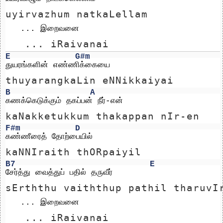
uyirvazhum natkaLellam
   ... இறைவனை 
   ... iRaivanai 
E
G#m
துயரங்களின் எண்ணிக்கையை
thuyarangkaLin eNNikkaiyai
B
A
கணக்கெடுக்கும் தகப்பன் நீர்-என்
kaNakketukkum thakappan nIr-en
F#m
D
கண்ணீரைத் தோற்பையில்
kaNNIraith thORpaiyil
B7
E
சேர்த்து வைத்துப் பதில் தருவீர்
sErththu vaiththup pathil tharuvI
   ... இறைவனை 
   ... iRaivanai 