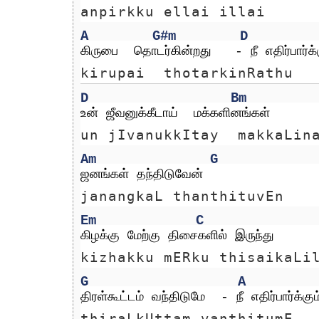
anpirkku ellai illai
A
G#m
D
கிருபை  தொடர்கின்றது   - நீ எதிர்பார்க்க
kirupai  thotarkinRathu  
D
Bm
உன் ஜீவனுக்கீடாய்  மக்களினங்கள் 
un jIvanukkItay  makkaLin
Am
G
ஜனங்கள் தந்திடுவேன்
janangkaL thanthituvEn
Em
C
கிழக்கு மேற்கு திசைகளில் இருந்து
kizhakku mERku thisaikaLi
G
A
திரள்கூட்டம் வந்திடுமே  - நீ எதிர்பார்க்கும
thiraLkUttam vanthitumE  