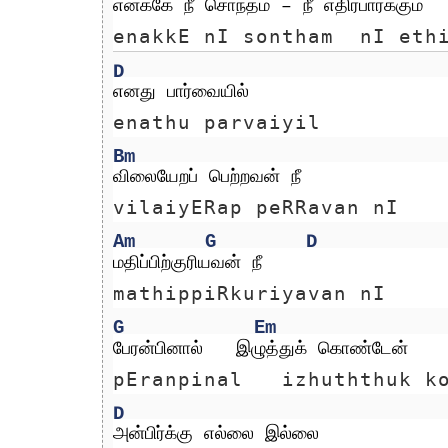
எனக்கே நீ சொந்தம் – நீ எதிர்பார்க்கும்
enakkE nI sontham  nI eth
D
எனது பார்வையில்
enathu parvaiyil
Bm
விலையேறப் பெற்றவன் நீ
vilaiyERap peRRavan nI
Am
G
D
மதிப்பிற்குரியவன் நீ
mathippiRkuriyavan nI
G
Em
பேரன்பினால்   இழுத்துக் கொண்டேன்
pEranpinal   izhuththuk k
D
அன்பிர்க்கு எல்லை இல்லை