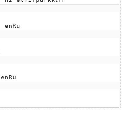
u enRu
E
 enRu