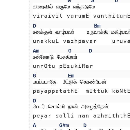
G
A
D
விரைவில் வருமே வந்திடுமே
viraivil varumE vanthitum
D
Bm
உனக்குள் வாழ்பவர்    உருவாக்கி மகிழ்பவர
unakkuL vazhpavar    uruv
Am
G
D
உன்னோடு பேசுகிறார்
unnOtu pEsukiRar
G
Em
பயப்படாதே  மீட்டுக் கொண்டேன்
payappatathE  mIttuk koNt
D
பெயர் சொல்லி நான் அழைத்தேன்
peyar solli nan azhaithth
A
G#m
D