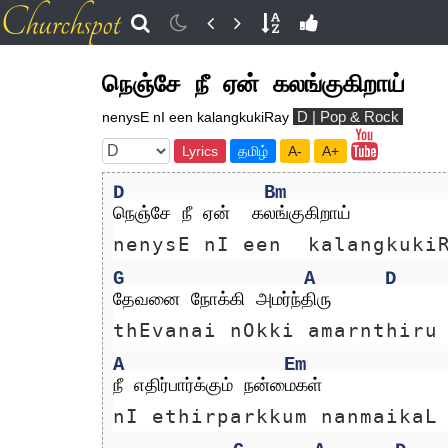
நெஞ்சே நீ ஏன் கலங்குகிறாய்
D | Pop & Rock
nenysE nI een kalangkukiRay
Lyrics
தமிழ்
A-
A+
D
Bm
நெஞ்சே நீ ஏன்  கலங்குகிறாய்
nenysE nI een  kalangkuki
G
A
D
தேவனை நோக்கி அமர்ந்திரு
thEvanai nOkki amarnthiru
A
Em
நீ எதிர்பார்க்கும் நன்மைகள்
nI ethirparkkum nanmaikaL