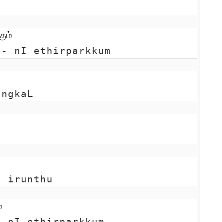
ும்
 - nI ethirparkkum
angkaL 
l irunthu
்
- nI ethirparkkum