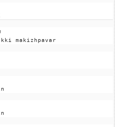
E
்
akki makizhpavar
En
En