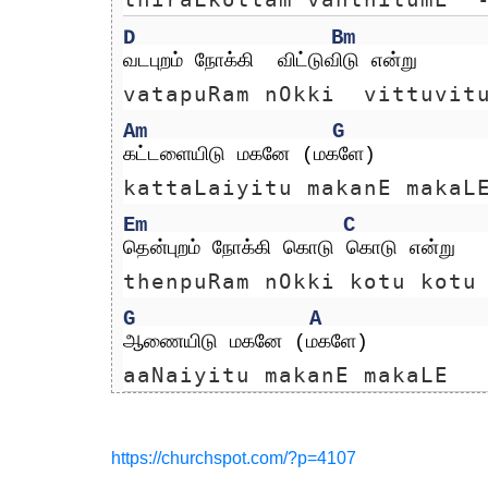
D
Bm
வடபுறம் நோக்கி  விட்டுவிடு என்று
vatapuRam nOkki  vittuvit
Am
G
கட்டளையிடு மகனே (மகளே)
kattaLaiyitu makanE makaL
Em
C
தென்புறம் நோக்கி கொடு கொடு என்று
thenpuRam nOkki kotu kotu
G
A
ஆணையிடு மகனே (மகளே)
aaNaiyitu makanE makaLE
https://churchspot.com/?p=4107