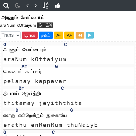
அரணும் கோட்டையும்
G | 2/4
araNum kOttaiyum
Lyrics
தமிழ்
A-
A+
G
C
அரணும் கோட்டையும்
araNum kOttaiyum
Am
G
பெலனாய் காப்பவர்
pelanay kappavar
Bm
C
திடமாய் ஜெயித்திட
thitamay jeyiththita
D
G
எனது என்றென்றும் துணையே
enathu enRenRum thuNaiyE
G
C