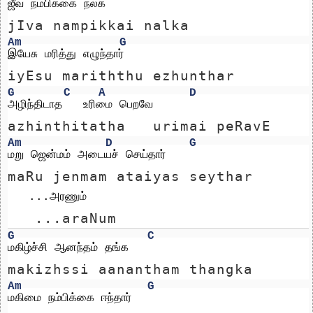
ஜீவ நம்பிக்கை நல்க
jIva nampikkai nalka
Am
G
இயேசு மரித்து எழுந்தார்
iyEsu mariththu ezhunthar
G
C
A
D
அழிந்திடாத   உரிமை பெறவே
azhinthitatha   urimai peRavE
Am
D
G
மறு ஜென்மம் அடையச் செய்தார்
maRu jenmam ataiyas seythar
   ...அரணும் 
   ...araNum 
G
C
மகிழ்ச்சி ஆனந்தம் தங்க
makizhssi aanantham thangka
Am
G
மகிமை நம்பிக்கை ஈந்தார்