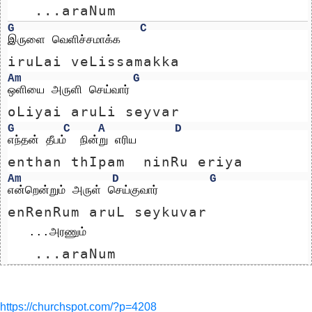
   ...araNum 
G
C
இருளை வெளிச்சமாக்க
iruLai veLissamakka
Am
G
ஒளியை அருளி செய்வார்
oLiyai aruLi seyvar
G
C
A
D
எந்தன் தீபம்  நின்று எரிய
enthan thIpam  ninRu eriya
Am
D
G
என்றென்றும் அருள் செய்குவார்
enRenRum aruL seykuvar
   ...அரணும் 
   ...araNum 
https://churchspot.com/?p=4208