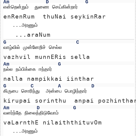
Am
D
G
என்றென்றும்  துணை செய்கின்றார்
enRenRum  thuNai seykinRar
   ...அரணும் 
   ...araNum 
G
C
வாழ்வில் முன்னேறிச் செல்ல
vazhvil munnERis sella
Am
G
நல்ல நம்பிக்கை ஈந்தார்
nalla nampikkai iinthar
G
C
A
D
கிருபை சொரிந்து  அன்பை பொழிந்தார்
kirupai sorinthu  anpai pozhintha
Am
D
G
வளர்ந்தே நிலைத்திடுவோம்
vaLarnthE nilaiththituvOm
   ...அரணும் 