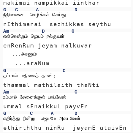
makimai nampikkai iinthar
G
C
A
D
நீதிமானை  செழிக்கச் செய்து
nIthimanai  sezhikkas seythu
Am
D
G
என்றென்றும் ஜெயம் நல்குவார்
enRenRum jeyam nalkuvar
   ...அரணும் 
   ...araNum 
G
C
தம்மால் மதிலைத் தாண்டி
thammal mathilaith thaNti
Am
G
உம்மால் சேனைக்குள் பாய்வேன்
ummal sEnaikkuL payvEn
G
C
A
D
எதிர்த்து நின்று  ஜெயமே அடைவேன்
ethirththu ninRu  jeyamE ataivEn