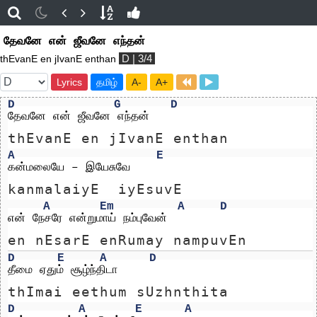
தேவனே என் ஜீவனே எந்தன்
D | 3/4
thEvanE en jIvanE enthan
Lyrics
தமிழ்
A-
A+
D
G
D
தேவனே என் ஜீவனே எந்தன்
thEvanE en jIvanE enthan
A
E
கன்மலையே – இயேசுவே
kanmalaiyE  iyEsuvE
A
Em
A
D
என் நேசரே என்றுமாய் நம்புவேன்
en nEsarE enRumay nampuvEn
D
E
A
D
தீமை ஏதும் சூழ்ந்திடா
thImai eethum sUzhnthita
D
A
E
A