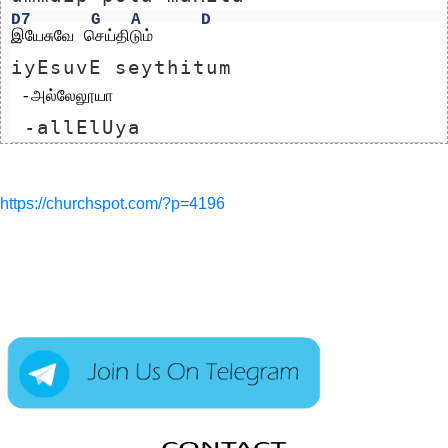
D7
G
A
D
இயேசுவே செய்திடும்
iyEsuvE seythitum
 -அல்லேலூயா
 -allElUya
https://churchspot.com/?p=4196