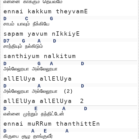
என்னை காக்கும் தெய்வமே
ennai kakkum theyvamE
D
C
G
சாபம் யாவும் நீக்கியே
sapam yavum nIkkiyE
D7
G
A
D
சாந்தியும் நல்கிடும்
santhiyum nalkitum
D
G
A
D
அல்லேலூயா அல்லேலூயா
allElUya allElUya
D
A
D
அல்லேலூயா அல்லேலூயா  (2)
allElUya allElUya  2
D
E
A
D
என்னை முற்றும் தந்திட்டேன்
ennai muRRum thanthittEn
D
A
E
A
கிருபை சூழ தாங்குவீர்