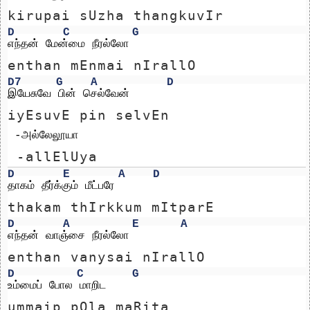
kirupai sUzha thangkuvIr
D
C
G
எந்தன் மேன்மை நீரல்லோ
enthan mEnmai nIrallO
D7
G
A
D
இயேசுவே பின் செல்வேன்
iyEsuvE pin selvEn
 -அல்லேலூயா
 -allElUya
D
E
A
D
தாகம் தீர்க்கும் மீட்பரே
thakam thIrkkum mItparE
D
A
E
A
எந்தன் வாஞ்சை நீரல்லோ
enthan vanysai nIrallO
D
C
G
உம்மைப் போல மாறிட
ummaip pOla maRita