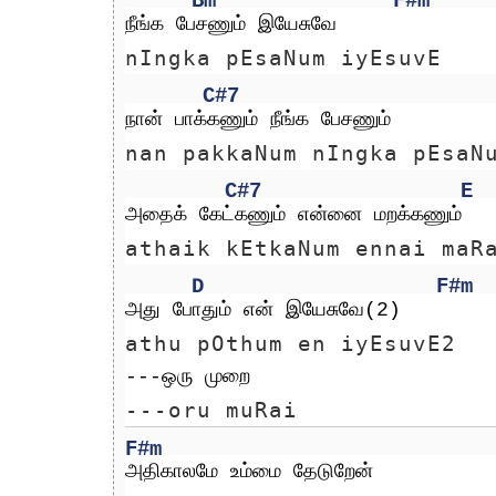
Bm
F#m
நீங்க பேசணும் இயேசுவே
nIngka pEsaNum iyEsuvE
C#7
நான் பாக்கணும் நீங்க பேசணும்    
nan pakkaNum nIngka pEsaN
C#7
E
அதைக் கேட்கணும் என்னை மறக்கணும்
athaik kEtkaNum ennai maR
D
F#m
அது போதும் என் இயேசுவே(2)
athu pOthum en iyEsuvE2
---ஒரு முறை 
---oru muRai 
F#m
அதிகாலமே உம்மை தேடுறேன்