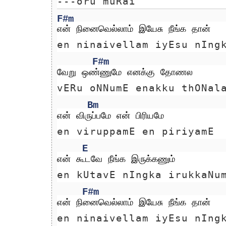
---oru muRai 
F#m
என் நினைவெல்லாம் இயேசு நீங்க தான்
en ninaivellam iyEsu nIng
F#m
வேறு ஒண்ணுமே எனக்கு தோணல
vERu oNNumE enakku thONal
Bm
என் விருப்பமே என் பிரியமே
en viruppamE en piriyamE
E
என் கூடவே நீங்க இருக்கணும்
en kUtavE nIngka irukkaNu
F#m
என் நினைவெல்லாம் இயேசு நீங்க தான்
en ninaivellam iyEsu nIng