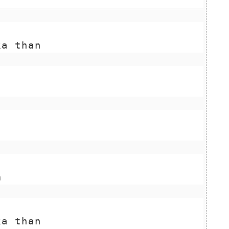
ka than
a
m
ka than