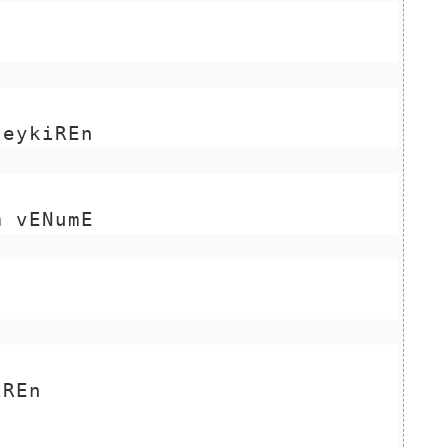
seykiREn
m vENumE
iREn