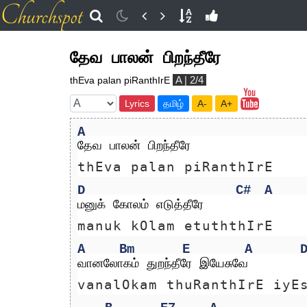
தேவ பாலன் பிறந்தீரே
A | 2/4
thEva palan piRanthIrE
Lyrics
தமிழ்
A-
A+
A
தேவ பாலன் பிறந்தீரே
thEva palan piRanthIrE
D
C#
A
மனுக் கோலம் எடுத்தீரே
manuk kOlam etuththIrE
A
Bm
E
A
வானலோகம் துறந்தீரே இயேசுவே 
vanalOkam thuRanthIrE iyE