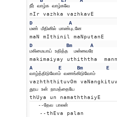
B
E7
A
நீர் வாழ்க வாழ்கவே
nIr vazhka vazhkavE
D
A
மண் மீதினில் மாண்புடனே
maN mIthinil maNputanE
D
Bm
A
மகிமையாய் உதித்த  மன்னவரே
makimaiyay uthiththa  man
A
E
Bm
E
வாழ்த்திடுவோம் வணங்கிடுவோம்
vazhththituvOm vaNangkitu
தூய உன் நாமத்தையே
thUya un namaththaiyE
   --தேவ பாலன்
   --thEva palan