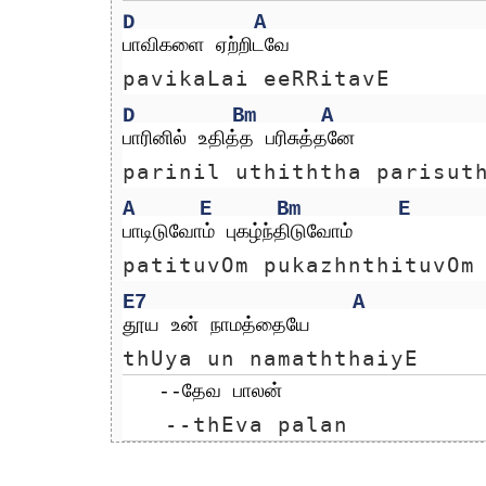
D
A
பாவிகளை ஏற்றிடவே
pavikaLai eeRRitavE
D
Bm
A
பாரினில் உதித்த பரிசுத்தனே
parinil uthiththa parisut
A
E
Bm
E
பாடிடுவோம் புகழ்ந்திடுவோம்
patituvOm pukazhnthituvOm
E7
A
தூய உன் நாமத்தையே
thUya un namaththaiyE
   --தேவ பாலன்
   --thEva palan