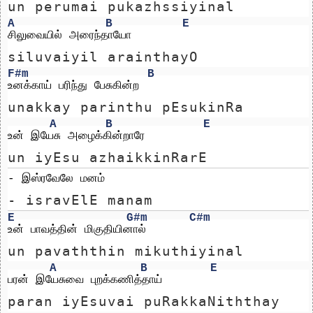
un perumai pukazhssiyinal 
A
B
E
சிலுவையில் அரைந்தாயோ
siluvaiyil arainthayO
F#m
B
உனக்காய் பரிந்து பேசுகின்ற 
unakkay parinthu pEsukinRa 
A
B
E
உன் இயேசு அழைக்கின்றாரே
un iyEsu azhaikkinRarE
- இஸ்ரவேலே மனம்
- isravElE manam
E
G#m
C#m
உன் பாவத்தின் மிகுதியினால்
un pavaththin mikuthiyinal
A
B
E
பரன் இயேசுவை புறக்கணித்தாய்
paran iyEsuvai puRakkaNiththay