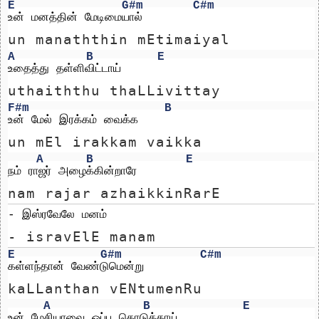
E
G#m
C#m
உன் மனத்தின் மேடிமையால்
un manaththin mEtimaiyal
A
B
E
உதைத்து தள்ளிவிட்டாய் 
uthaiththu thaLLivittay 
F#m
B
உன் மேல் இரக்கம் வைக்க 
un mEl irakkam vaikka 
A
B
E
நம் ராஜர் அழைக்கின்றாரே
nam rajar azhaikkinRarE
- இஸ்ரவேலே மனம்
- isravElE manam
E
G#m
C#m
கள்ளந்தான் வேண்டுமென்று 
kaLLanthan vENtumenRu 
A
B
E
உன் மேசியாவை ஒப்பு கொடுத்தாய்