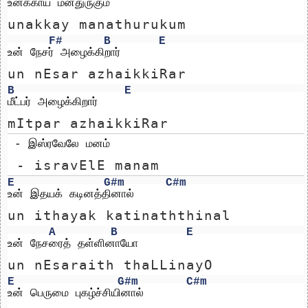
உனக்காய் மனதுருகும் 
unakkay manathurukum 
F#
B
E
உன் நேசர் அழைக்கிறார்
un nEsar azhaikkiRar
B
E
மீட்பர் அழைக்கிறார்
mItpar azhaikkiRar
 - இஸ்ரவேலே மனம்
 - isravElE manam
E
G#m
C#m
உன் இதயக் கடினத்தினால் 
un ithayak katinaththinal 
A
B
E
உன் நேசரைத் தள்ளினாயோ
un nEsaraith thaLLinayO
E
G#m
C#m
உன் பெருமை புகழ்ச்சியினால் 