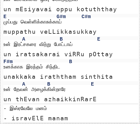
un mEsiyavai oppu kotuththay
E
G#m
C#m
முப்பது வெள்ளிக்காசுக்காய் 
muppathu veLLikkasukkay 
A
B
E
உன் இரட்சகரை விற்று போட்டாய்
un iratsakarai viRRu pOttay
F#m
B
உனக்காக இரத்தம் சிந்திட 
unakkaka iraththam sinthita 
A
B
E
உன் தேவன் அழைக்கின்றாரே
un thEvan azhaikkinRarE
- இஸ்ரவேலே மனம்
- isravElE manam