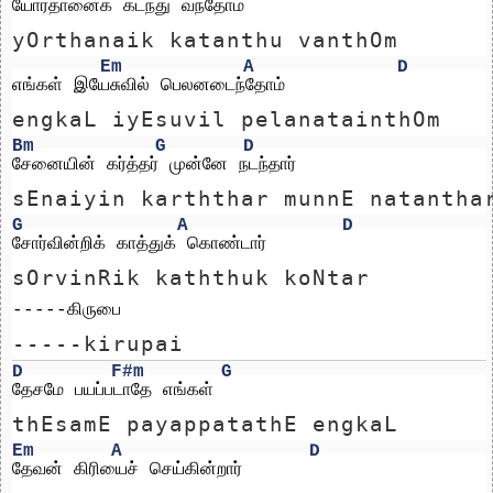
யோர்தானைக் கடந்து வந்தோம்
yOrthanaik katanthu vanthOm
Em
A
D
எங்கள் இயேசுவில் பெலனடைந்தோம்
engkaL iyEsuvil pelanatainthOm
Bm
G
D
சேனையின் கர்த்தர் முன்னே நடந்தார்
sEnaiyin karththar munnE natantha
G
A
D
சோர்வின்றிக் காத்துக் கொண்டார்
sOrvinRik kaththuk koNtar
-----கிருபை
-----kirupai
D
F#m
G
தேசமே பயப்படாதே எங்கள்
thEsamE payappatathE engkaL
Em
A
D
தேவன் கிரியைச் செய்கின்றார்