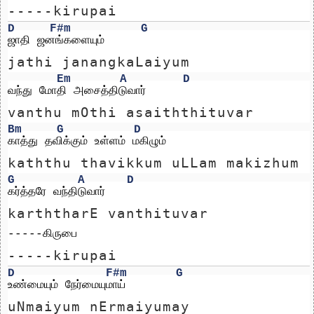
-----kirupai
D
F#m
G
ஜாதி ஜனங்களையும்
jathi janangkaLaiyum
Em
A
D
வந்து மோதி அசைத்திடுவார்
vanthu mOthi asaiththituvar
Bm
G
D
காத்து தவிக்கும் உள்ளம் மகிழும்
kaththu thavikkum uLLam makizhum
G
A
D
கர்த்தரே வந்திடுவார்
karththarE vanthituvar
-----கிருபை
-----kirupai
D
F#m
G
உண்மையும் நேர்மையுமாய்
uNmaiyum nErmaiyumay