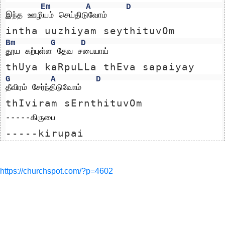
Em
A
D
இந்த ஊழியம் செய்திடுவோம்
intha uuzhiyam seythituvOm
Bm
G
D
தூய கற்புள்ள தேவ சபையாய்
thUya kaRpuLLa thEva sapaiyay
G
A
D
தீவிரம் சேர்ந்திடுவோம்
thIviram sErnthituvOm
-----கிருபை
-----kirupai
https://churchspot.com/?p=4602