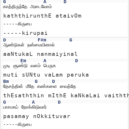
G
A
D
காத்திருந்தே அடைவோம்
kaththirunthE ataivOm
-----கிருபை
-----kirupai
D
F#m
G
ஆண்டுகள் நன்மையினால்
aaNtukaL nanmaiyinal
Em
A
D
முடி சூண்டு வளம் பெருக
muti sUNtu vaLam peruka
Bm
G
D
தேசத்தின் மீதே கண்களை வைத்தே
thEsaththin mIthE kaNkaLai vaitht
G
A
D
பாசமாய் நோக்கிடுவார்
pasamay nOkkituvar
-----கிருபை