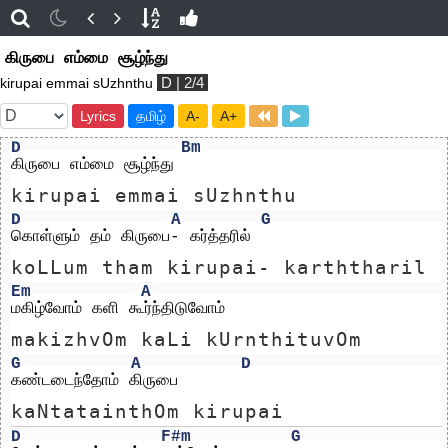
கிருபை எம்மை சூழ்ந்து
D | 2/4
kirupai emmai sUzhnthu
Lyrics
தமிழ்
A-
A+
D
Bm
கிருபை எம்மை சூழ்ந்து
kirupai emmai sUzhnthu
D
A
G
கொள்ளும் தம் கிருபை- கர்த்தரில்
koLLum tham kirupai- karththaril
Em
A
மகிழ்வோம் களி கூர்ந்திடுவோம் 
makizhvOm kaLi kUrnthituvOm 
G
A
D
கண்டடைந்தோம் கிருபை
kaNtatainthOm kirupai
D
F#m
G