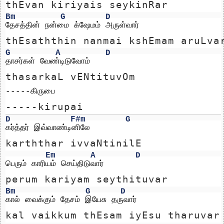
thEvan kiriyais seykinRar
Bm
G
D
தேசத்தின் நன்மை க்ஷேமம் அருள்வார்
thEsaththin nanmai kshEmam aruLva
G
A
D
தாசர்கள் வேண்டிடுவோம்
thasarkaL vENtituvOm
-----கிருபை
-----kirupai
D
F#m
G
கர்த்தர் இவ்வாண்டினிலே
karththar ivvaNtinilE
Em
A
D
பெரும் காரியம் செய்திடுவார்
perum kariyam seythituvar
Bm
G
D
கால் வைக்கும் தேசம் இயேசு தருவார்
kal vaikkum thEsam iyEsu tharuvar