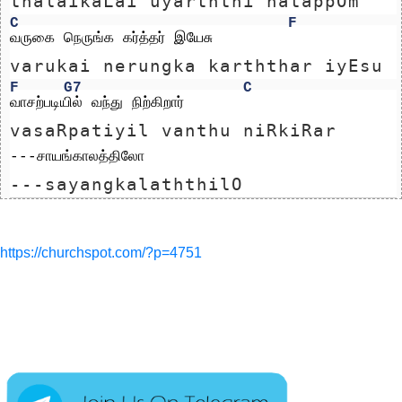
thalaikaLai uyarththi natappOm
C
F
வருகை நெருங்க கர்த்தர் இயேசு
varukai nerungka karththar iyEsu
F
G7
C
வாசற்படியில் வந்து நிற்கிறார்
vasaRpatiyil vanthu niRkiRar
---சாயங்காலத்திலோ
---sayangkalaththilO
https://churchspot.com/?p=4751