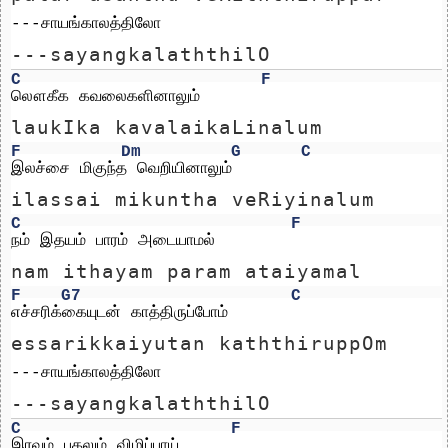
---சாயங்காலத்திலோ
---sayangkalaththilO
C
F
லௌகீக கவலைகளினாலும்
laukIka kavalaikaLinalum
F
Dm
G
C
இலச்சை மிகுந்த வெறியினாலும்
ilassai mikuntha veRiyinalum
C
F
நம் இதயம் பாரம் அடையாமல்
nam ithayam param ataiyamal
F
G7
C
எச்சரிக்கையுடன் காத்திருப்போம்
essarikkaiyutan kaththiruppOm
---சாயங்காலத்திலோ
---sayangkalaththilO
C
F
இரவும் பகலும் விழிப்பாய்