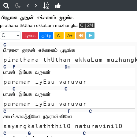
பிரதான தூதன் எக்காளம் முழங்க
C | 2/4
pirathana thUthan ekkaLam muzhangka
Lyrics
தமிழ்
A-
A+
C
பிரதான தூதன் எக்காளம் முழங்க 
pirathana thUthan ekkaLam muzhang
C
F
Dm
பரமன் இயேசு வருவார்
paraman iyEsu varuvar
G
C
பரமன் இயேசு வருவார்
paraman iyEsu varuvar
C
F
C
சாயங்காலத்திலோ நடுராவினிலோ
sayangkalaththilO naturavinilO
C
G
C