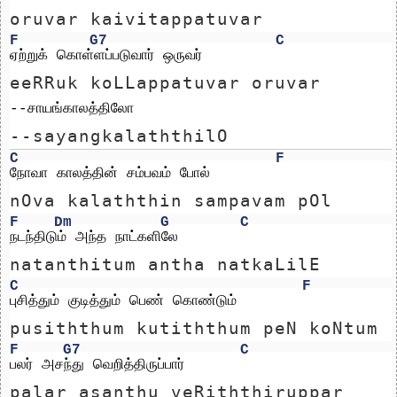
oruvar kaivitappatuvar
F
G7
C
ஏற்றுக் கொள்ளப்படுவார் ஒருவர்
eeRRuk koLLappatuvar oruvar
--சாயங்காலத்திலோ
--sayangkalaththilO
C
F
நோவா காலத்தின் சம்பவம் போல்
nOva kalaththin sampavam pOl
F
Dm
G
C
நடந்திடும் அந்த நாட்களிலே
natanthitum antha natkaLilE
C
F
புசித்தும் குடித்தும் பெண் கொண்டும்
pusiththum kutiththum peN koNtum
F
G7
C
பலர் அசந்து வெறித்திருப்பார்
palar asanthu veRiththiruppar