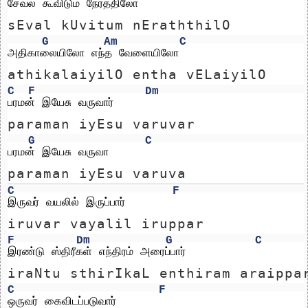
சேவல் கூவிடும் நேரத்திலோ
sEval kUvitum nEraththilO
G
Am
C
அதிகாலையிலோ எந்த வேளையிலோ    
athikalaiyilO entha vELaiyilO    
C
F
Dm
பரமன் இயேசு வருவார்
paraman iyEsu varuvar
G
C
பரமன் இயேசு வருவா
paraman iyEsu varuva
C
F
இருவர் வயலில் இருப்பார்
iruvar vayalil iruppar
F
Dm
G
C
இரண்டு ஸ்திரீகள் எந்திரம் அரைப்பார்
iraNtu sthirIkaL enthiram araippa
C
F
ஒருவர் கைவிடப்படுவார்