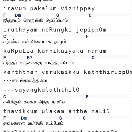
iravum pakalum vizhippay
F
Dm
G
C
இருதயம் நொறுங்கி ஜெபிப்போம்
iruthayam noRungki jepippOm
C
F
கற்புள்ள கன்னிகையாக நாமும்
kaRpuLLa kannikaiyaka namum
F
G7
C
கர்த்தர் வருகைக்கு காத்திருப்போம்
karththar varukaikku kaththiruppO
---சாயங்காலத்திலோ
---sayangkalaththilO
C
F
தவிக்கும் உலகம் அந்த நாளில்
thavikkum ulakam antha naLil
F
Dm
G
C
தலைகளை உயர்த்தி நடப்போம்