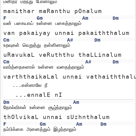
மனிதர் மறந்து போனாலும்
manithar maRanthu pOnalum
F
Gm
Am
Dm
வன் பகையாய் உன்னை பகைத்தாலும்
van pakaiyay unnai pakaiththalum
Cm
A#
Dm
உறவுகள் வெறுத்து தள்ளினாலும்
uRavukaL veRuththu thaLLinalum
Cm
A#
Dm
வார்த்தைகளால் உன்னை வதைத்தாலும்
varththaikaLal unnai vathaiththal
   ...என்னாலே நீ 
   ...ennalE nI 
Dm
Am
தோல்விகள் உன்னை சூழ்ந்தாலும்
thOlvikaL unnai sUzhnthalum
F
Gm
Am
Dm
நம்பிக்கை அனைத்தும் இழந்தாலும்