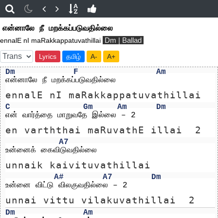
என்னாலே நீ மறக்கப்படுவதில்லை
Dm | Ballad
ennalE nI maRakkappatuvathillai
Lyrics
தமிழ்
A-
A+
Dm
F
Am
என்னாலே நீ மறக்கப்படுவதில்லை
ennalE nI maRakkappatuvathillai
C
Gm
Am
Dm
என் வார்த்தை மாறுவதே இல்லை – 2
en varththai maRuvathE illai  2
A7
உன்னைக் கைவிடுவதில்லை
unnaik kaivituvathillai
A#
A7
Dm
உன்னை விட்டு விலகுவதில்லை – 2
unnai vittu vilakuvathillai  2
Dm
Am