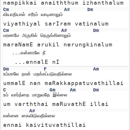
nampikkai anaiththum izhanthalum
Cm
A#
Dm
வியாதியால் சரீரம் வாடினாலும்
viyathiyal sarIram vatinalum
Cm
A#
Dm
மரணமே அருகில் நெருங்கினாலும்
maraNamE arukil nerungkinalum
   ...என்னாலே நீ 
   ...ennalE nI 
Dm
F
Am
உம்மாலே நான் மறக்கப்படுவதில்லை
ummalE nan maRakkappatuvathillai
C
Gm
Am
Dm
உம் வார்த்தை மாறுவதே இல்லை
um varththai maRuvathE illai
A#
என்னை கைவிடுவதில்லை
ennai kaivituvathillai