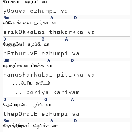
யோசுவா! எழும்பி வா
yOsuva ezhumpi va
Bm
A
D
எரிகோக்களை தகர்க்க வா
erikOkkaLai thakarkka va
D
G
A
பேதுருவே! எழும்பி வா
pEthuruvE ezhumpi va
Bm
A
D
மனுஷர்களை பிடிக்க வா
manusharkaLai pitikka va
   ...பெரிய காரியம்
   ...periya kariyam
D
G
A
தெபோராளே எழும்பி வா
thepOraLE ezhumpi va
Bm
A
D
தேசத்திற்காய் ஜெபிக்க வா