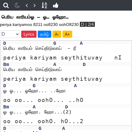
பெரிய காரியம்ஓ – ஓ… ஓஹோ…
D | 2/4
periya kariyamoo 8211 oo8230 oohO8230
Lyrics
தமிழ்
A-
A+
D
G
A
பெரிய காரியம் செய்திடுவாய்  – நீ 
periya kariyam seythituvay   nI 
Bm
A
D
பெரிய காரியம் செய்திடுவாய்
periya kariyam seythituvay
D
G
A
ஓ ஓ... ஓஹோ... ..ஹோ
oo oo... oohO... ..hO
Bm
A
D
ஓ ஓ... ஓஹோ. ஹோ...(2)
oo oo... oohO. hO...2
D
G
A