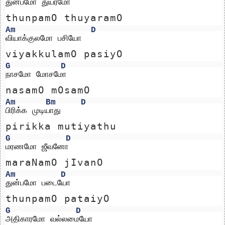
துன்பமோ துயரமோ 
thunpamO thuyaramO 
Am
D
வியாக்குலமோ பசியோ
viyakkulamO pasiyO
G
D
நாசமோ மோசமோ 
nasamO mOsamO 
Am
Bm
D
பிரிக்க முடியாது
pirikka mutiyathu
G
D
மரணமோ ஜீவனோ 
maraNamO jIvanO 
Am
D
துன்பமோ படையோ
thunpamO pataiyO
G
D
அதிகாரமோ வல்லமையோ