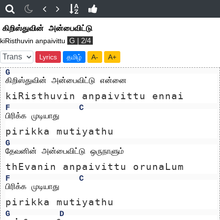
கிறிஸ்துவின் அன்பைவிட்டு
G | 2/4
kiRisthuvin anpaivittu
Lyrics
தமிழ்
A-
A+
G
கிறிஸ்துவின் அன்பைவிட்டு என்னை 
kiRisthuvin anpaivittu ennai 
F
C
பிரிக்க முடியாது
pirikka mutiyathu
G
தேவனின் அன்பைவிட்டு ஒருநாளும்
thEvanin anpaivittu orunaLum
F
C
பிரிக்க முடியாது
pirikka mutiyathu
G
D