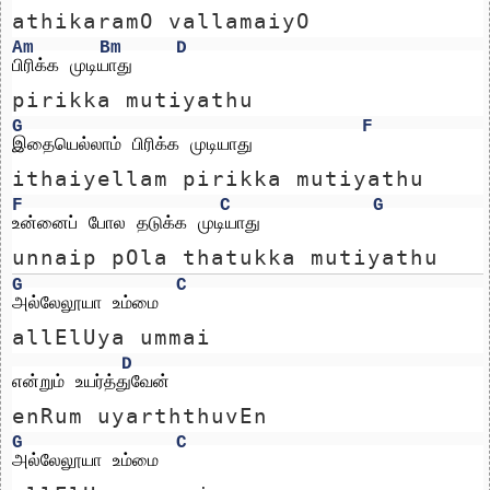
athikaramO vallamaiyO
Am
Bm
D
பிரிக்க முடியாது
pirikka mutiyathu
G
F
இதையெல்லாம் பிரிக்க முடியாது
ithaiyellam pirikka mutiyathu
F
C
G
உன்னைப் போல தடுக்க முடியாது
unnaip pOla thatukka mutiyathu
G
C
அல்லேலூயா உம்மை 
allElUya ummai 
D
என்றும் உயர்த்துவேன்
enRum uyarththuvEn
G
C
அல்லேலூயா உம்மை