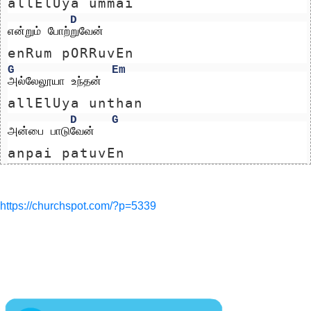
allElUya ummai
D
என்றும் போற்றுவேன்
enRum pORRuvEn
G
Em
அல்லேலூயா உந்தன் 
allElUya unthan 
D
G
அன்பை பாடுவேன்
anpai patuvEn
https://churchspot.com/?p=5339