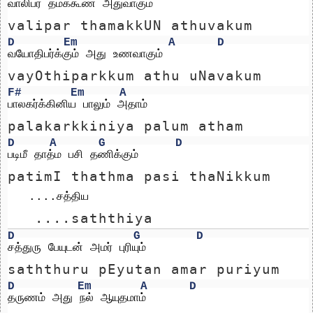
வாலிபர் தமக்கூண் அதுவாகும்
valipar thamakkUN athuvakum
D
Em
A
D
வயோதிபர்க்கும் அது உணவாகும்
vayOthiparkkum athu uNavakum
F#
Em
A
பாலகர்க்கினிய பாலும் அதாம்
palakarkkiniya palum atham
D
A
G
D
படிமீ தாத்ம பசி தணிக்கும்
patimI thathma pasi thaNikkum
   ....சத்திய 
   ....saththiya 
D
G
D
சத்துரு பேயுடன் அமர் புரியும் 
saththuru pEyutan amar puriyum 
D
Em
A
D
தருணம் அது நல் ஆயுதமாம்