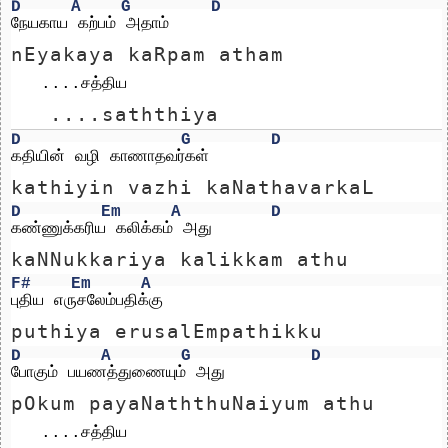
D
A
G
D
நேயகாய கற்பம் அதாம்
nEyakaya kaRpam atham
   ....சத்திய 
   ....saththiya 
D
G
D
கதியின் வழி காணாதவர்கள்
kathiyin vazhi kaNathavarkaL
D
Em
A
D
கண்ணுக்கரிய கலிக்கம் அது 
kaNNukkariya kalikkam athu 
F#
Em
A
புதிய எருசலேம்பதிக்கு
puthiya erusalEmpathikku
D
A
G
D
போகும் பயணத்துணையும் அது
pOkum payaNaththuNaiyum athu
   ....சத்திய 