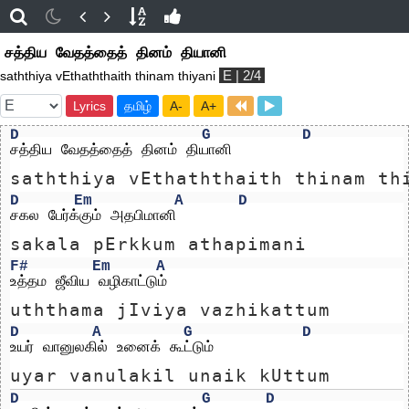
சத்திய வேதத்தைத் தினம் தியானி
E | 2/4
saththiya vEthaththaith thinam thiyani
Lyrics
தமிழ்
A-
A+
D
G
D
சத்திய வேதத்தைத் தினம் தியானி 
saththiya vEthaththaith thinam th
D
Em
A
D
சகல பேர்க்கும் அதபிமானி
sakala pErkkum athapimani
F#
Em
A
உத்தம ஜீவிய வழிகாட்டும்
uththama jIviya vazhikattum
D
A
G
D
உயர் வானுலகில் உனைக் கூட்டும்
uyar vanulakil unaik kUttum
D
G
D