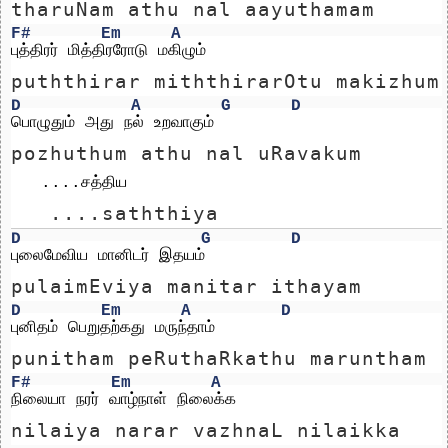
tharuNam athu nal aayuthamam
F#
Em
A
புத்திரர் மித்திரரோடு மகிழும்
puththirar miththirarOtu makizhum
D
A
G
D
பொழுதும் அது நல் உறவாகும்
pozhuthum athu nal uRavakum
   ....சத்திய 
   ....saththiya 
D
G
D
புலைமேவிய மானிடர் இதயம்
pulaimEviya manitar ithayam
D
Em
A
D
புனிதம் பெறுதற்கது மருந்தாம்
punitham peRuthaRkathu maruntham
F#
Em
A
நிலையா நரர் வாழ்நாள் நிலைக்க
nilaiya narar vazhnaL nilaikka