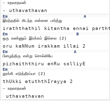
- உதவாதவன்
- uthavathavan
Em
A
இரத்ததில் கிடந்த என்னை பார்த்து
iraththathil kitantha ennai parth
Em
B
ஒரு கண்ணும் இரக்கம் இல்லை (2)
oru kaNNum irakkam illai 2
Em
A
பிழைத்திரு என்று சொல்லியே
pizhaiththiru enRu solliyE
Em
தூக்கி எடுத்தீரய்யா (2) 
thUkki etuththIrayya 2 
– உதவாதவன்
 uthavathavan