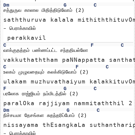
Dm
G
C
சத்துருவ காலால மிதித்திடுவோம் (2) 
saththuruva kalala mithiththituvO
– பெராக்காவில்
 perakkavil
C
F
C
வாக்குதத்தம் பண்ணப்பட்ட சந்ததியல்லோ
vakkuthaththam paNNappatta santha
C
F
C
உலகம் முழுவதையும் கலக்கிடுவோம் (2)
ulakam muzhuvathaiyum kalakkituvO
F
G
C
பரலோக ராஜ்ஜியம் நம்மிடத்தில் (2)
paralOka rajjiyam nammitaththil 2
Dm
G
C
நிச்சயமா தேசங்கள சுதந்தரிப்போம் (2) 
nissayama thEsangkaLa suthanthari
– பெராக்காவில்