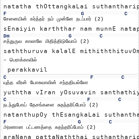
natatha thOttangkaLai suthanthari
F
G
C
சேனையின் கர்த்தர் நம் முன்னே நடப்பார் (2)
sEnaiyin karththar nam munnE nata
Dm
G
C
சத்துருவ காலாலே மிதித்திடுவோம் (2) 
saththuruva kalalE mithiththituvO
– பெராக்காவில்
 perakkavil
C
F
C
யுத்த வீரன் யோசுவாவின் சந்ததியல்லோ
yuththa vIran yOsuvavin santhathi
C
F
C
நடந்துபோய் தேசங்களை சுதந்தரிப்போம் (2)
natanthupOy thEsangkaLai suthanth
F
G
C
அரணான பட்டணத்தை சுதந்தரிப்போம் (2)
araNana pattaNaththai suthanthari