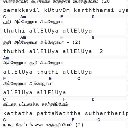
பெராக்காவில் கூடுவோம் கர்த்தரை உயர்த்துவோம் (20
perakkavil kUtuvOm karththarai uy
C
Am
F
G
துதி அல்லேலூயா அல்லேலூயா
thuthi allElUya allElUya
Am
F
G
துதி அல்லேலூயா அல்லேலூயா – (2)
thuthi allElUya allElUya  2
Am
அல்லேலூயா துதி அல்லேலூயா 
allElUya thuthi allElUya 
F
G
C
அல்லேலூயா அல்லேலூயா 
allElUya allElUya 
C
F
C
கட்டாத பட்டணத்த சுதந்தரிப்போம்
kattatha pattaNaththa suthanthari
C
F
C
நடாத தோட்டங்களை சுதந்தரிப்போம் (2)