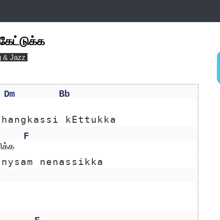
கேட்டுக்க
g & Jazz
Dm
Bb
thangkassi kEttukka
F
ிக்க
onysam nenassikka