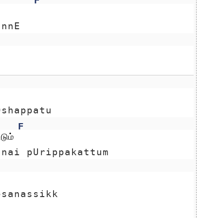
F
unnE
Oshappatu
F
டும்
nnai pUrippakattum
esanassikk