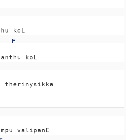
thu koL
F
tanthu koL
u therinysikka
umpu valipanE