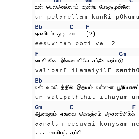
Am
Gm
C
உன் பெலனெல்லாம் குன்றி போகுமுன்னே
un pelanellam kunRi pOkum
Bb
C
F
ஏசுவிடம் ஓடி வா – (2)
eesuvitam ooti va  2
F
Gm
வாலிபனே இளமையிலே சந்தோஷப்படு
valipanE iLamaiyilE santh
Bb
உன் வாலிபத்தில் இதயம் உன்னை பூரிப்பாகட்
un valipaththil ithayam u
Gm
C
F
ஆனாலும் ஏசுவை கொஞ்சம் நெசனச்சிக்க்
aanalum eesuvai konysam n
....வாலிபத் தம்பி