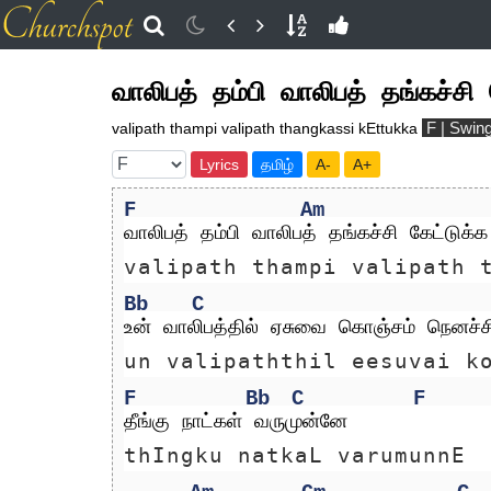
வாலிபத் தம்பி வாலிபத் தங்கச்சி 
F | Swin
valipath thampi valipath thangkassi kEttukka
Lyrics
தமிழ்
A-
A+
F
Am
வாலிபத் தம்பி வாலிபத் தங்கச்சி கேட்டுக்க
valipath thampi valipath 
Bb
C
உன் வாலிபத்தில் ஏசுவை கொஞ்சம் நெனச்ச
un valipaththil eesuvai k
F
Bb
C
F
தீங்கு நாட்கள் வருமுன்னே
thIngku natkaL varumunnE