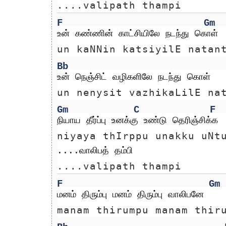
....valipath thampi
F
Gm
உன் கண்ணின் காட்சியிலே நடந்து கொள்
un kaNNin katsiyilE natan
Bb
உன் நெஞ்சிட் வழிகளிலே நடந்து கொள்
un nenysit vazhikaLilE na
Gm
C
F
நியாய தீர்ப்பு உனக்கு உண்டு தெரிஞ்சிக்க
niyaya thIrppu unakku uNt
....வாலிபத் தம்பி
....valipath thampi
F
Gm
மனம் திரும்பு மனம் திரும்பு வாலிபனே
manam thirumpu manam thir