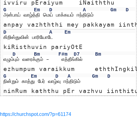
ivviru pEraiyum    iNaiththu
G
Em
D
A
Gm
D
அன்பாய் வாழ்த்தி மெய் பாக்கயம் ஈந்திடும்
anpay vazhththi mey pakkayam iint
D
A
Em
கிறிஸ்துவின் பாரியோடே
kiRisthuvin pariyOtE
D
Bm
F#m
D7
Bm
எழும்பும் வரைக்கும் –    எத்தீங்கில்
ezhumpum varaikkum     eththIngki
G
Em
D
A
Gm
D
நின்றும் காத்து பேர் வாழ்வு ஈந்திடும்
ninRum kaththu pEr vazhvu iinthit
https://churchspot.com/?p=61174