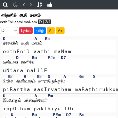
ஏதேனில் ஆதி மணம்
D | 3/4
eethEnil aathi maNam
Lyrics
தமிழ்
A-
A+
D
A
Em
ஏதேனில் ஆதி மணம் 
eethEnil aathi maNam 
D
Bm
F#m
D7
உண்டான நாளிலே
uNtana naLilE
Bm
G
Em
D
A
Gm
D
பிறந்த ஆசீர்வாதம் மாறாதிருக்குமே
piRantha aasIrvatham maRathirukku
D
A
Em
இப்போதும் பக்தியுள்ளோர்
ippOthum pakthiyuLLOr
D
Bm
F#m
D7
Bm