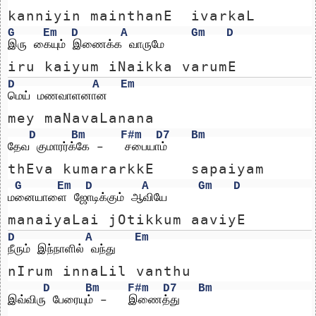
kanniyin mainthanE  ivarkaL
G
Em
D
A
Gm
D
இரு கையும் இணைக்க வாருமே
iru kaiyum iNaikka varumE
D
A
Em
மெய் மணவாளனான
mey maNavaLanana
D
Bm
F#m
D7
Bm
தேவ குமாரர்க்கே –   சபையாம்
thEva kumararkkE    sapaiyam
G
Em
D
A
Gm
D
மனையாளை ஜோடிக்கும் ஆவியே
manaiyaLai jOtikkum aaviyE
D
A
Em
நீரும் இந்நாளில் வந்து
nIrum innaLil vanthu
D
Bm
F#m
D7
Bm
இவ்விரு பேரையும் –   இணைத்து