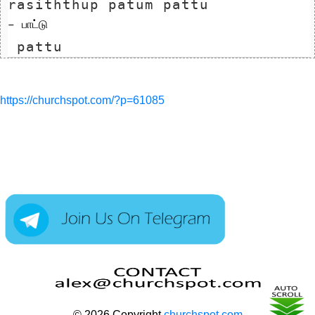
rasiththup patum pattu 
– பாட்டு
 pattu
https://churchspot.com/?p=61085
© 2026 Copyright
churchspot.com