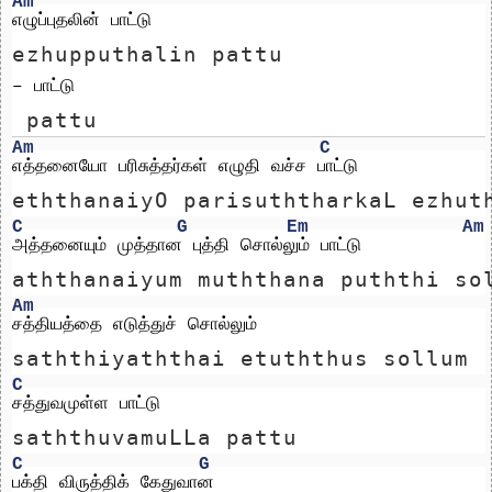
Am
எழுப்புதலின் பாட்டு 
ezhupputhalin pattu 
– பாட்டு
 pattu
Am
C
எத்தனையோ பரிசுத்தர்கள் எழுதி வச்ச பாட்டு
eththanaiyO parisuththarkaL ezhut
C
G
Em
Am
அத்தனையும் முத்தான புத்தி சொல்லும் பாட்டு
aththanaiyum muththana puththi so
Am
சத்தியத்தை எடுத்துச் சொல்லும் 
saththiyaththai etuththus sollum 
C
சத்துவமுள்ள பாட்டு
saththuvamuLLa pattu
C
G
பக்தி விருத்திக் கேதுவான 