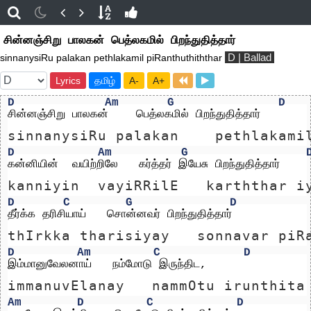
சின்னஞ்சிறு பாலகன் பெத்லகமில் பிறந்துதித்தார்
D | Ballad
sinnanysiRu palakan pethlakamil piRanthuthiththar
Lyrics
தமிழ்
A-
A+
D
Am
G
D
சின்னஞ்சிறு பாலகன்    பெத்லகமில் பிறந்துதித்தார்
sinnanysiRu palakan    pethlakami
D
Am
G
கன்னியின்  வயிற்றிலே   கர்த்தர் இயேசு பிறந்துதித்தார்
kanniyin  vayiRRilE   karththar i
D
C
G
D
தீர்க்க தரிசியாய்   சொன்னவர் பிறந்துதித்தார்
thIrkka tharisiyay   sonnavar piR
D
Am
C
D
இம்மானுவேலனாய்   நம்மோடு இருந்திட, 
immanuvElanay   nammOtu irunthita
Am
D
C
D