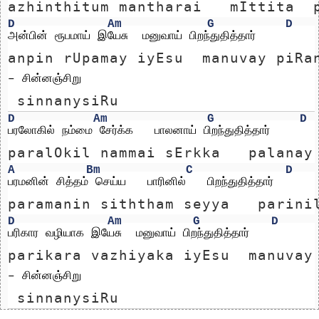
azhinthitum mantharai   mIttita  
D
Am
G
D
அன்பின் ரூபமாய் இயேசு  மனுவாய் பிறந்துதித்தார் 
anpin rUpamay iyEsu  manuvay piRa
– சின்னஞ்சிறு
 sinnanysiRu
D
Am
G
D
பரலோகில் நம்மை சேர்க்க   பாலனாய் பிறந்துதித்தார்
paralOkil nammai sErkka   palanay
A
Bm
C
D
பரமனின் சித்தம் செய்ய   பாரினில்   பிறந்துதித்தார்
paramanin siththam seyya   parini
D
Am
G
D
பரிகார வழியாக இயேசு  மனுவாய் பிறந்துதித்தார் 
parikara vazhiyaka iyEsu  manuvay
– சின்னஞ்சிறு
 sinnanysiRu