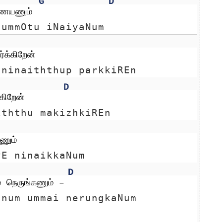
G
D
ணையணும் 
 ummOtu iNaiyaNum 
்க்கிறேன்
 ninaiththup parkkiREn
D
கிறேன்
iththu makizhkiREn
ணும்
yE ninaikkaNum
D
ை நெருங்கணும் – 
nnum ummai nerungkaNum  