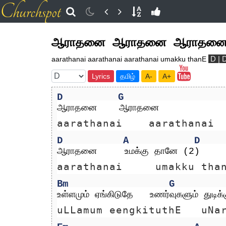
ஆராதனை ஆராதனை ஆராதனை உ
D | 
aarathanai aarathanai aarathanai umakku thanE
Lyrics
தமிழ்
A-
A+
D
G
ஆராதனை    ஆராதனை 
aarathanai    aarathanai 
D
A
D
ஆராதனை     உமக்கு தானே (2)
aarathanai     umakku tha
Bm
G
உள்ளமும் ஏங்கிடுதே   உணர்வுகளும் துடிக்
uLLamum eengkituthE   uNa