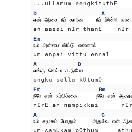
...uLLamum eengkituthE 
D
A
என் ஆசை நீர் தானே    நீர் இன்றி நான
en aasai nIr thanE    nIr
Em
உம் அன்பை விட்டு என்னால் 
um anpai vittu ennal 
A
D
எங்கு செல்ல கூடுமோ
engku sella kUtumO
F#
Bm
நீரே என் நம்பிக்கை      நீரே என் ஆதரவ
nIrE en nampikkai      nI
A
G
உம் சமூகம் போதும்     அதுவே என் ஆன
um samUkam pOthum     ath