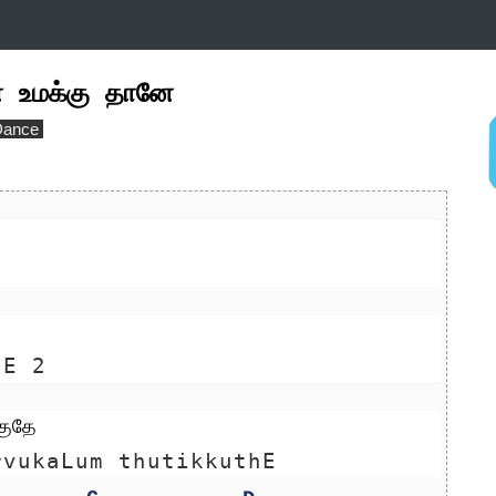
மக்கு தானே
Dance
nE 2
குதே
rvukaLum thutikkuthE