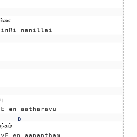
ில்லை
 inRi nanillai
ு
rE en aatharavu
D
ந்தம் 
uvE en aanantham 