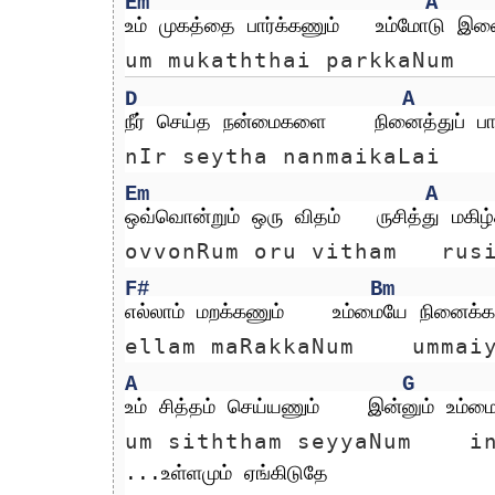
Em
A
உம் முகத்தை பார்க்கணும்   உம்மோடு இ
um mukaththai parkkaNum  
D
A
நீர் செய்த நன்மைகளை    நினைத்துப் பார
nIr seytha nanmaikaLai   
Em
A
ஒவ்வொன்றும் ஒரு விதம்   ருசித்து மகிழ்
ovvonRum oru vitham   rus
F#
Bm
எல்லாம் மறக்கணும்    உம்மையே நினைக்க
ellam maRakkaNum    ummai
A
G
உம் சித்தம் செய்யணும்    இன்னும் உம்ம
um siththam seyyaNum    i
...உள்ளமும் ஏங்கிடுதே 