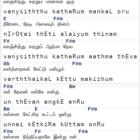
வாஞ்சித்து கதறும் மான்கள் ஒரு 
vanysiththu kathaRum mankaL oru 
E
F#m
நீரோடை தேடி அலையும் தினம் 
nIrOtai thEti alaiyum thinam 
F#
F#m
வாஞ்சித்து கதறும் ஆத்மா தேவ 
vanysiththu kathaRum aathma thEva
Db
F#m
வார்த்தைகள் கேட்டு மகிழும்
varththaikaL kEttu makizhum
F#m
Bm
உன் தேவன் எங்கே என்று
un thEvan engkE enRu
Bm
E
F#m
உன்னை கேட்கிற கூட்டம் ஒன்று
unnai kEtkiRa kUttam onRu
F#m
F#
F#m
உன்னை நிந்திப்பதாலே இன்று உன் 