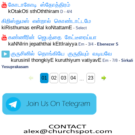
கோடாகோடி ஸ்தோத்திரம்
kOtakOti sthOththiram
D
-
4/4
கிறிஸ்துமஸ் என்றால் கொண்டாட்டமே
kiRisthumas enRal koNtattamE
-
Select
கண்ணீரின் ஜெபத்தை கேட்டீரைய்யா
kaNNIrin jepaththai kEttIraiyya
Em
-
3/4
-
Ebenezer S
குருசினில் தொங்கியே குருதியும் வடியவே
kurusinil thongkiyE kuruthiyum vatiyavE
Em
-
7/8
-
Sirkali
Yesuprakasam
01
02
03
04
23
…