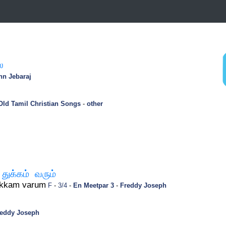
ை
hn Jebaraj
Old Tamil Christian Songs
-
other
துக்கம் வரும்
hukkam varum
F
-
3/4
-
En Meetpar 3
-
Freddy Joseph
reddy Joseph