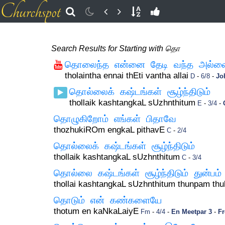
Search Results for Starting with தொ
தொலைந்த என்னை தேடி வந்த அல்ல
tholaintha ennai thEti vantha allai
D
-
6/8
-
Jo
தொல்லைக் கஷ்டங்கள் சூழ்ந்திடும்
thollaik kashtangkaL sUzhnthitum
E
-
3/4
-
தொழுகிறோம் எங்கள் பிதாவே
thozhukiROm engkaL pithavE
C
-
2/4
தொல்லைக் க‌ஷ்டங்கள் சூழ்ந்திடும்
thollaik kashtangkaL sUzhnthitum
C
-
3/4
தொல்லை கஷ்டங்கள் சூழ்ந்திடும் துன்பம் 
thollai kashtangkaL sUzhnthitum thunpam t
தொடும் என் கண்களையே
thotum en kaNkaLaiyE
Fm
-
4/4
-
En Meetpar 3
-
F