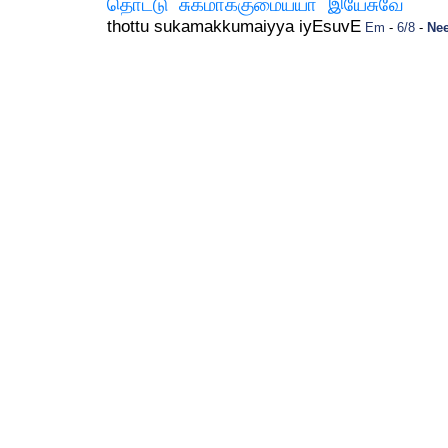
தொட்டு சுகமாக்குமைய்யா இயேசுவே
thottu sukamakkumaiyya iyEsuvE
Em
-
6/8
-
Nee