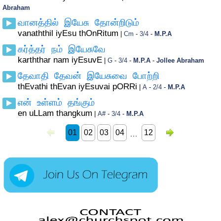
Abraham
வானத்தில் இயேசு தோன்றிடும்
vanaththil iyEsu thOnRitum
|
Cm
-
3/4
-
M.P.A
கர்த்தர் நம் இயேசுவே
karththar nam iyEsuvE
|
G
-
3/4
-
M.P.A
-
Jollee Abraham
தேவாதி தேவன் இயேசுவை போற்றி
thEvathi thEvan iyEsuvai pORRi
|
A
-
2/4
-
M.P.A
என் உள்ளம் தங்கும்
en uLLam thangkum
|
A#
-
3/4
-
M.P.A
01
02
03
04
12
…