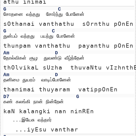
athu inimai
G
C
சோதனை வந்தது  சோர்ந்து போனேன்
sOthanai vanthathu  sOrnthu pOnEn
G
C
துன்பம் வந்தது  பயந்து போனேன்  
thunpam vanthathu  payanthu pOnEn
Am
D
தோல்விகள் சூழ  துவண்டு வீழ்ந்தேன்
thOlvikaL sUzha  thuvaNtu vIzhnth
Am
D
தனிமை துயரம்  வாடிப்போனேன்
thanimai thuyaram  vatippOnEn
D7
G
கண் கலங்கி நான் நின்றேன் 
kaN kalangki nan ninREn 
   ...இயேசு வந்தார்
   ...iyEsu vanthar