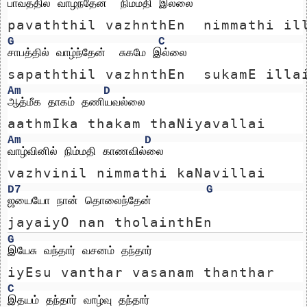
பாவத்தில் வாழ்ந்தேன்  நிம்மதி இல்லை
pavaththil vazhnthEn  nimmathi il
G
C
சாபத்தில் வாழ்ந்தேன்  சுகமே இல்லை
sapaththil vazhnthEn  sukamE illa
Am
D
ஆத்மீக தாகம் தணியவல்லை
aathmIka thakam thaNiyavallai
Am
D
வாழ்வினில் நிம்மதி காணவில்லை
vazhvinil nimmathi kaNavillai
D7
G
ஜயையோ நான் தொலைந்தேன்
jayaiyO nan tholainthEn
G
இயேசு வந்தார் வசனம் தந்தார்
iyEsu vanthar vasanam thanthar
C
இதயம் தந்தார் வாழ்வு தந்தார்