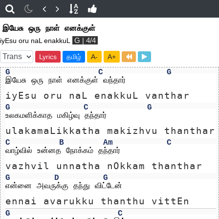
இயேசு ஒரு நாள் எனக்குள்
G | 4/4
iyEsu oru naL enakkuL
Lyrics
தமிழ்
A-
A+
G
C
G
இயேசு ஒரு நாள் எனக்குள் வந்தார்
iyEsu oru naL enakkuL vanthar
G
C
G
உலகமளிக்காத மகிழ்வு தந்தார்
ulakamaLikkatha makizhvu thanthar
C
B
Am
C
வாழ்வில் உன்னத நோக்கம் தந்தார்
vazhvil unnatha nOkkam thanthar
G
D
G
என்னை அவருக்கு தந்து விட்டேன்
ennai avarukku thanthu vittEn
G
C